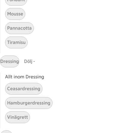
Kontakta oss
Mousse
Massa erbjudanden
Bli stammis på ICA
Pannacotta
ICAs inspirationsmejl
Prenumerera
Tiramisu
Handla
Dressing
Dölj -
Handla online
Allt inom Dressing
ICAs matkasse
Catering
Ceasardressing
Apotek Hjärtat
Hamburgerdressing
Handla som företag
Gaston
Vinägrett
ICAs tjänster