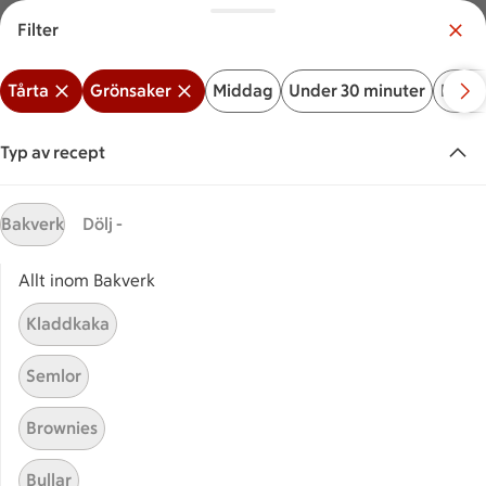
Filter
Meny
Logga in
Tårta
Grönsaker
Middag
Under 30 minuter
Bakve
Vilken är din butik?
Välj butik
Typ av recept
Start
Grönsakstårta
Bakverk
Dölj -
Allt inom Bakverk
Sök ingrediens eller recept
Inga förslag
Sök
Kladdkaka
Tårta
Grönsaker
Middag
Under 30 minuter
Bak
Semlor
Recept
Visar 15 stycken
(15)
Sortera
Brownies
Bullar
Smörgåstårta med räkor
Smörgåstårta med räkor och l