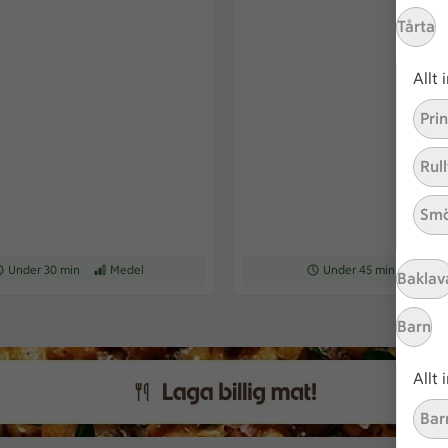
Tårta
Allt
Pri
Rull
Smö
ceptet tar Under 30 min att tillaga
Under 30 min
Receptet har Medel svårighetsgrad
Medel
Receptet tar Under 45 min a
Under 45 min
Recepte
Med
Baklav
Barn
Allt
Bar