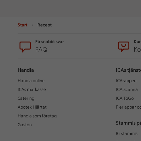
Start
Recept
Sidfot
Få snabbt svar
Kun
FAQ
Ko
Handla
ICAs tjänst
Handla online
ICA-appen
ICAs matkasse
ICA Scanna
Catering
ICA ToGo
Apotek Hjärtat
Fler appar oc
Handla som företag
Stammis p
Gaston
Bli stammis