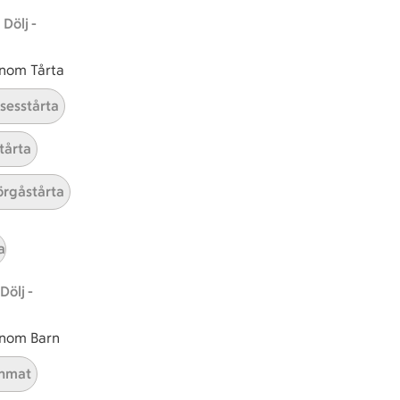
Dölj -
 inom Tårta
nsesstårta
tårta
rgåstårta
tt tillaga
t har Medel svårighetsgrad
el
Receptet tar Under 30 min att tillaga
Under 30 min
Receptet har Medel svårighetsg
Medel
a
Dölj -
 inom Barn
nmat