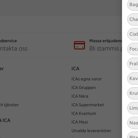
Bag
Cha
Cia
dservice
Massa erbjudanden
ntakta oss
Bli stammis på IC
Foc
Fral
er
ICA
Kav
ICAs egna varor
ICA Gruppen
Kru
ICA Nära
h tjänster
ICA Supermarket
Lim
ICA Kvantum
å ICA
ICA Maxi
Naa
Utvalda leverantörer
Pit