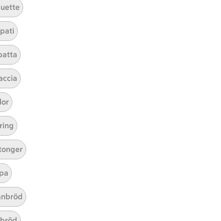
uette
pati
batta
ICAs inspirationsmejl
A
Prenumerera
accia
lor
Hållbarhet
ring
ICA Stiftelsen
En god morgondag
tonger
Kundservice
pa
Reklamera
Återkallelser
nbröd
Spärra eller beställ nytt ICA-kort
abröd