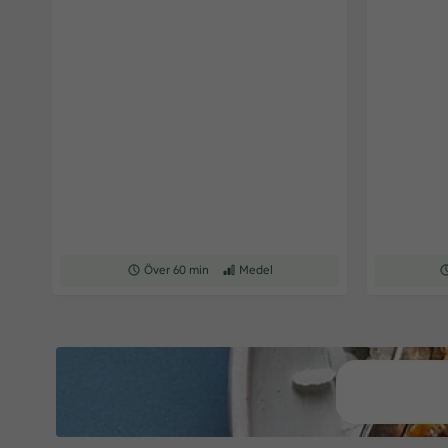
Receptet tar Över 60 min att tillaga
Över 60 min
Receptet har Medel svårighetsgrad
Medel
Re