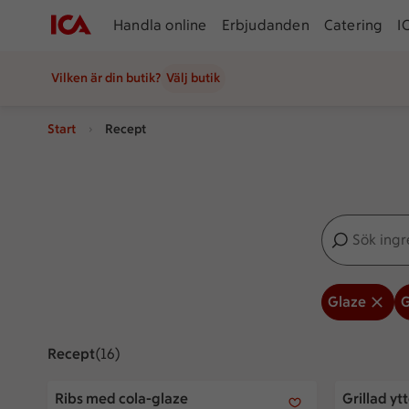
Handla online
Erbjudanden
Catering
I
Vilken är din butik?
Välj butik
Start
Recept
Sök ingredien
Inga förslag
Glaze
G
Recept
Visar 16 stycken
(16)
Ribs med cola-glaze
Grillad ytt
Ribs med cola-glaze
Grillad y