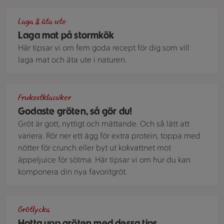
En ramen med morötter och svamp som tillagas ute i nature
Laga & äta ute
Laga mat på stormkök
Här tipsar vi om fem goda recept för dig som vill
laga mat och äta ute i naturen.
En djup tallrik med ugnsbakad gröt smaksatt med äpple se
Frukostklassiker
Godaste gröten, så gör du!
Gröt är gott, nyttigt och mättande. Och så lätt att
variera. Rör ner ett ägg för extra protein, toppa med
nötter för crunch eller byt ut kokvattnet mot
äppeljuice för sötma. Här tipsar vi om hur du kan
komponera din nya favoritgröt.
Gröt med blåbärskompott och krossade mandlar på toppen, 
Grötlycka
Hotta upp gröten med dessa tips