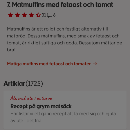
7. Matmuffins med fetaost och tomat
Betyg 4.1 av 5.
31 personer har röstat
31
Receptet har 6 kommentarer
6
Matmuffins är ett roligt och festligt alternativ till
matbröd. Dessa matmuffins, med smak av fetaost och
tomat, är riktigt saftiga och goda. Dessutom mättar de
bra!
Matiga muffins med fetaost och tomater
Artiklar
Visar 1725 stycken
(1725)
En stekpanna med pytt gjord på grillad färskpotatis och k
Äta mat ute i naturen
Recept på grym matsäck
Här listar vi ett gäng recept att ta med sig och njuta
av ute i det fria.