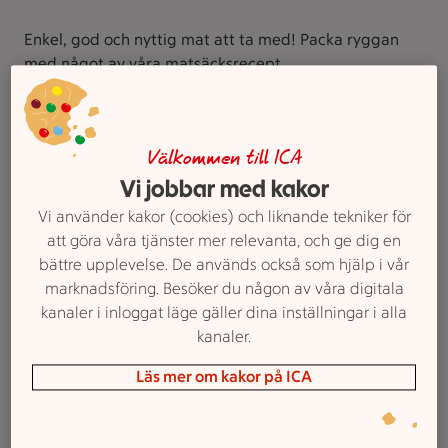
Enkel, god och nyttig mat att ta med! Packa ryggan
med något av våra matsäcksrecept.
Välkommen till ICA
Vi jobbar med kakor
Vi använder kakor (cookies) och liknande tekniker för
att göra våra tjänster mer relevanta, och ge dig en
bättre upplevelse. De används också som hjälp i vår
marknadsföring. Besöker du någon av våra digitala
kanaler i inloggat läge gäller dina inställningar i alla
kanaler.
1. Potatispannkaka och blåbärskeso
Läs mer om kakor på ICA
Betyg 3.8 av 5.
16 personer har röstat
16
Receptet har 3 kommentarer
3