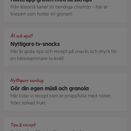
Från klassisk kanel till trendiga chiafrön – här är
knepen som hottar till grynen!
Rotfruktschips på tallrik
Ät och njut!
Nyttigare tv-snacks
Här är goda tips och recept på snacks och dryck för
en hälsosammare tv-kväll.
En plåt med rostad müsli med nötter, gryn och torkad frukt.
Nyttigare vardag
Gör din egen müsli och granola
Här listar vi recept som är proppfulla med nötter,
fröer, torkad frukt.
Massor av frukter och bär som mango, apelsin, hallon, fikon
Tips & recept