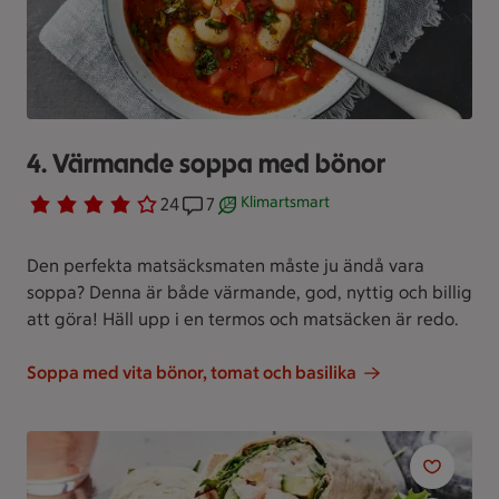
4. Värmande soppa med bönor
Klimartsmart
Betyg 3.8 av 5.
24 personer har röstat
24
Receptet har 7 kommentarer
7
Receptet är ett klimartsmart val.
Den perfekta matsäcksmaten måste ju ändå vara
soppa? Denna är både värmande, god, nyttig och billig
att göra! Häll upp i en termos och matsäcken är redo.
Soppa med vita bönor, tomat och basilika