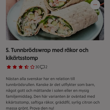
5. Tunnbrödswrap med räkor och
kikärtsstomp
Betyg 3.7 av 5.
30 personer har röstat
30
Receptet har 2 kommentarer
2
Nästan alla svenskar har en relation till
tunnbrödsrullen. Kanske är det utflykter som barn,
något gott och mättande i solen eller en mysig
familjemiddag. Den här varianten är oväntad med
kikärtsstomp, saftiga räkor, gräddfil, syrlig citron och
massa grönt. Prova den nu!