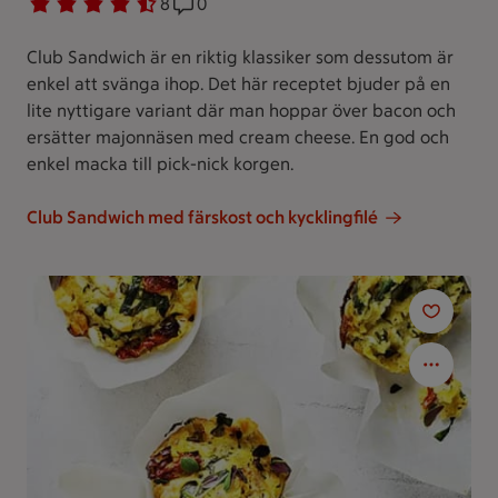
Betyg 4.3 av 5.
8 personer har röstat
8
Receptet har 0 kommentarer
0
Club Sandwich är en riktig klassiker som dessutom är
enkel att svänga ihop. Det här receptet bjuder på en
lite nyttigare variant där man hoppar över bacon och
ersätter majonnäsen med cream cheese. En god och
enkel macka till pick-nick korgen.
Club Sandwich med färskost och kycklingfilé