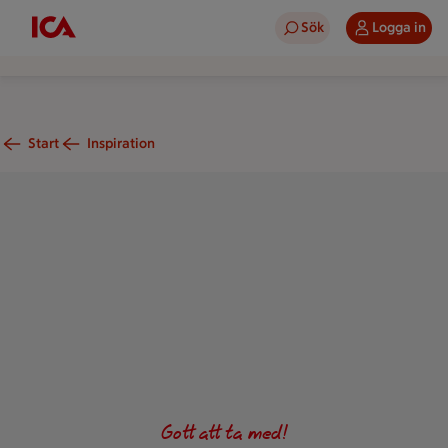
Sök
Logga in
Start
Inspiration
Grönkålssoppa med ägg
Gott att ta med!