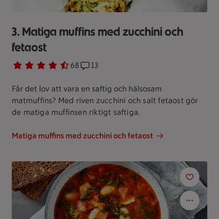
3. Matiga muffins med zucchini och
fetaost
Betyg 4.1 av 5.
68 personer har röstat
68
Receptet har 13 kommentarer
13
Får det lov att vara en saftig och hälsosam
mat
muffins? Med riven zucchini och salt fetaost gör
de matiga muffinsen riktigt saftiga.
Matiga muffins med zucchini och fetaost