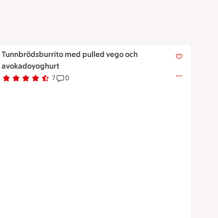
Tunnbrödsburrito med pulled vego och avokadoyoghurt
Tunnbrödsburrito med pulled vego och
avokadoyoghurt
7
0
Betyg 4.3 av 5.
7 personer har röstat
Receptet har 0 kommentarer