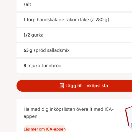
salt
1
förp handskalade räkor i lake (à 280 g)
1/2
gurka
65 g
spröd salladsmix
8
mjuka tunnbröd
Lägg till i inköpslista
Ha med dig inköpslistan överallt med ICA-
appen
Läs mer om ICA-appen