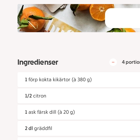
Ingredienser
4 portio
1
förp kokta kikärtor (à 380 g)
1/2
citron
1
ask färsk dill (à 20 g)
2 dl
gräddfil