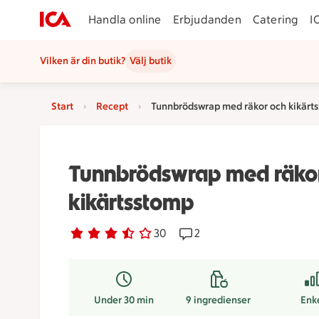
Handla online
Erbjudanden
Catering
I
Vilken är din butik?
Välj butik
Start
Recept
Tunnbrödswrap med räkor och kikärt
Tunnbrödswrap med räko
kikärtsstomp
Betyg 3.7 av 5.
30 personer har röstat
30
Receptet har 2 kommentar
2
Under 30 min
9
ingredienser
Enk