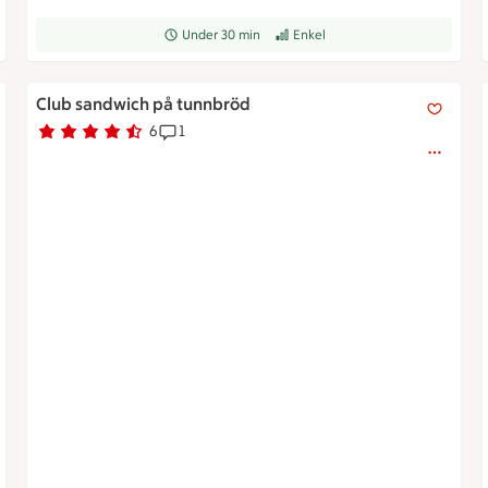
grad
Receptet tar Under 30 min att tillaga
Under 30 min
Receptet har Enkel svårighetsgrad
Enkel
Club sandwich på tunnbröd
Club sandwich på tunnbröd
6
1
Betyg 4.7 av 5.
6 personer har röstat
Receptet har 1 kommentarer