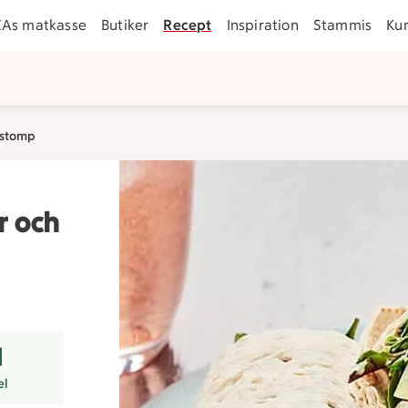
CAs matkasse
Butiker
Recept
Inspiration
Stammis
Ku
sstomp
r och
er
el