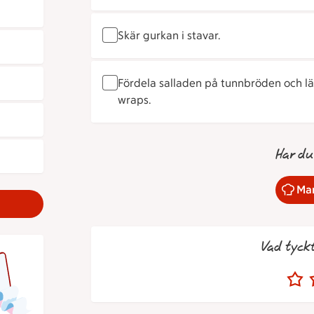
Skär gurkan i stavar.
Fördela salladen på tunnbröden och lägg
wraps.
Har du
Mar
Vad tyck