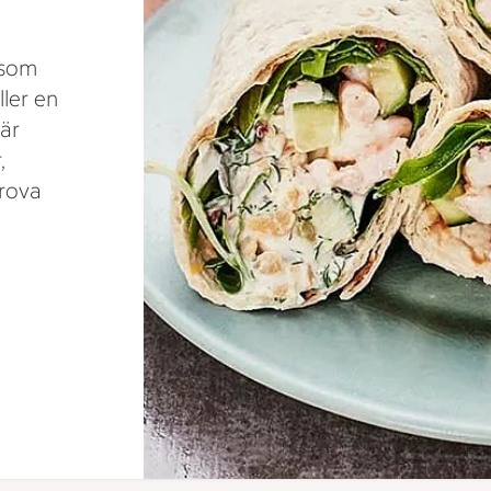
 som
ller en
är
,
Prova