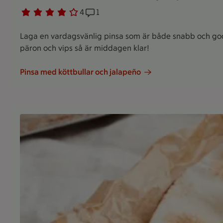
Betyg 3.8 av 5.
4 personer har röstat
4
Receptet har 1 kommentarer
1
Laga en vardagsvänlig pinsa som är både snabb och god!
päron och vips så är middagen klar!
Pinsa med köttbullar och jalapeño