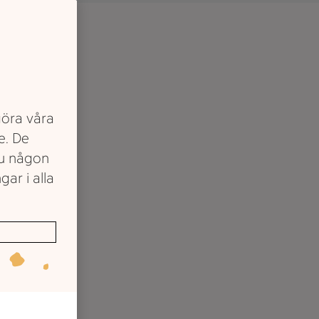
göra våra
e. De
du någon
gar i alla