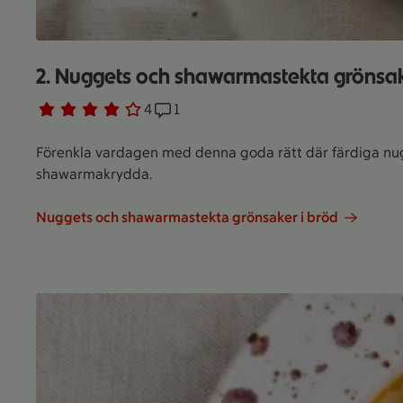
2. Nuggets och shawarmastekta grönsak
Betyg 4 av 5.
4 personer har röstat
4
Receptet har 1 kommentarer
1
Förenkla vardagen med denna goda rätt där färdiga nugge
shawarmakrydda.
Nuggets och shawarmastekta grönsaker i bröd