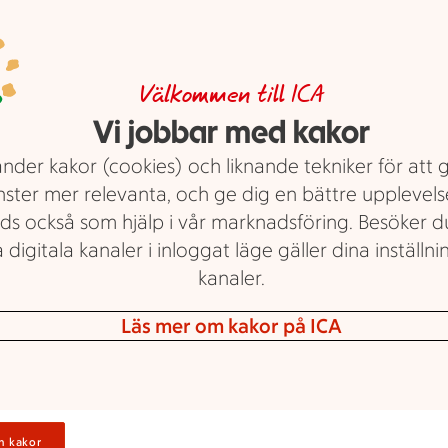
Vardagsmat med
halvfabrikat
Välkommen till ICA
Vi jobbar med kakor
Laga mat från grunden i all ära,
nder kakor (cookies) och liknande tekniker för att 
men halvfabrikat behöver inte vara
nster mer relevanta, och ge dig en bättre upplevels
så dumt! Här tipsar vi om enkla och
ds också som hjälp i vår marknadsföring. Besöker 
goda vardagsrätter till alla som vill
 digitala kanaler i inloggat läge gäller dina inställnin
ta enkla genvägar till godare
kanaler.
vardagsmat.
Ont om tid? Se recept på
snabb
Läs mer om kakor på ICA
och nyttig mat.
Text: Sofie Lundmark
n kakor