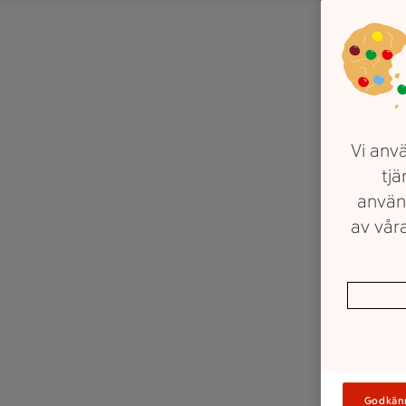
Vi anvä
tjä
använ
av våra
Godkän