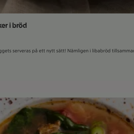
er i bröd
ts serveras på ett nytt sätt! Nämligen i libabröd tillsamman