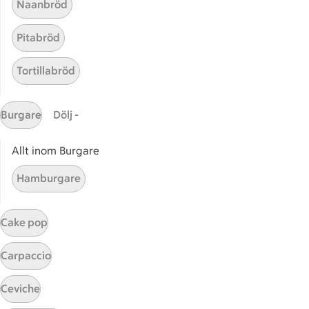
Naanbröd
Pitabröd
Tortillabröd
Champinjonfisk med
Champinjonfisk med potatism
potatismos
Burgare
Dölj -
5
Betyg 3.4 av 5.
5 personer har röstat
Allt inom Burgare
Hamburgare
Receptet tar Under 45 min att tillaga
Under 45 min
Cake pop
Carpaccio
Start
Sidfot
Ceviche
Få snabbt svar