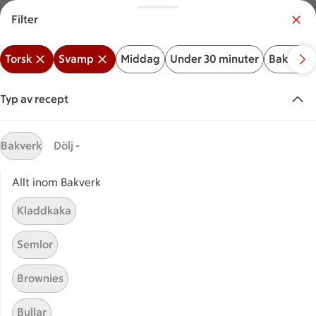
Filter
Meny
Logga in
Torsk
Svamp
Middag
Under 30 minuter
Bakverk
Vilken är din butik?
Välj butik
Typ av recept
Start
Torsk svamp
Bakverk
Dölj -
Allt inom Bakverk
Sök ingrediens eller recept
Inga förslag
Sök
Kladdkaka
Torsk
Svamp
Middag
Under 30 minuter
Bakver
Semlor
Recept
Visar 13 stycken
(13)
Sortera
Brownies
Bullar
Smörstekt torskfilé med
Smörstekt torskfilé med pota