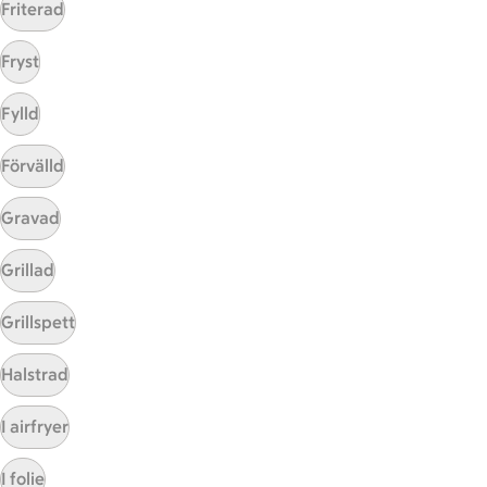
Friterad
Fryst
Start
Fylld
Sidfot
Förvälld
Få snabbt svar
FAQ
Gravad
Kundservice
Kontakta oss
Grillad
Massa erbjudanden
Grillspett
Bli stammis på ICA
Halstrad
ICAs inspirationsmejl
Prenumerera
I airfryer
I folie