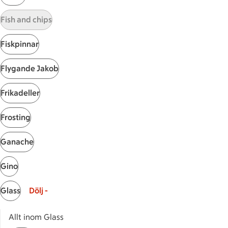
Visa fler recept
Fish and chips
Fiskpinnar
Start
Flygande Jakob
Sidfot
Frikadeller
Få snabbt svar
FAQ
Frosting
Kundservice
Kontakta oss
Ganache
Massa erbjudanden
Gino
Bli stammis på ICA
Glass
Dölj -
ICAs inspirationsmejl
Prenumerera
Allt inom Glass