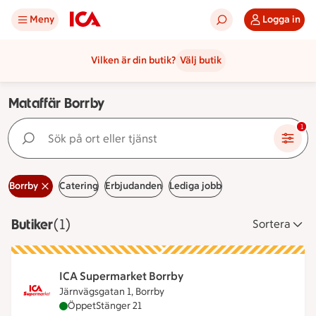
Meny
Logga in
Vilken är din butik?
Välj butik
Mataffär Borrby
Sök på ort eller tjänst
1
Borrby
Catering
Erbjudanden
Lediga jobb
Butiker
Visar 1 stycken
(1)
Sortera
ICA Supermarket Borrby
Järnvägsgatan 1, Borrby
ICA Supermarket Borrby är öppen nu, stänger klo
Öppet
Stänger 21