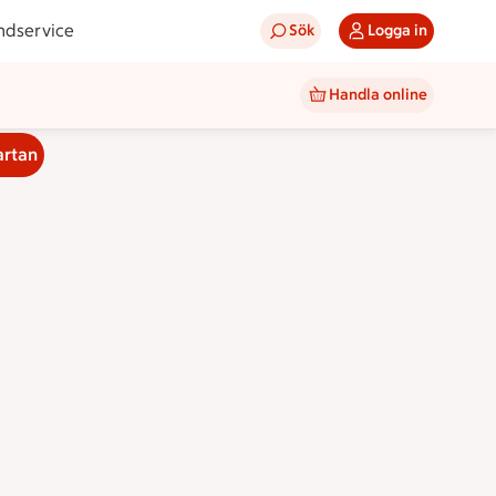
ndservice
Sök
Logga in
Handla online
artan