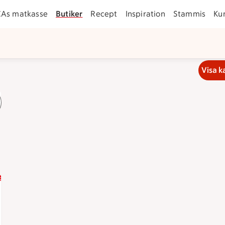
CAs matkasse
Butiker
Recept
Inspiration
Stammis
Ku
Visa k
 21