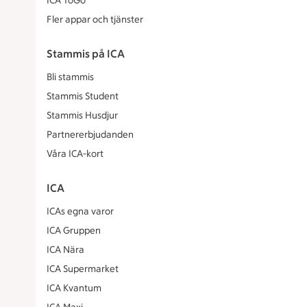
ICA ToGo
Fler appar och tjänster
Stammis på ICA
Bli stammis
Stammis Student
Stammis Husdjur
Partnererbjudanden
Våra ICA-kort
ICA
ICAs egna varor
ICA Gruppen
ICA Nära
ICA Supermarket
ICA Kvantum