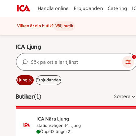
Handla online
Erbjudanden
Catering
I
Vilken är din butik?
Välj butik
ICA Ljung
Sök på ort eller tjänst
1
Ljung
Erbjudanden
Butiker
Visar 1 stycken
(1)
Sortera
ICA Nära Ljung
Stationsvägen 14, Ljung
ICA Nära Ljung är öppen nu, stänger klockan
Öppet
Stänger 21