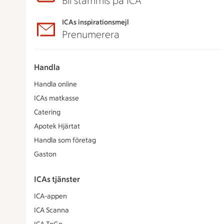
Bli stammis på ICA
ICAs inspirationsmejl
Prenumerera
Handla
Handla online
ICAs matkasse
Catering
Apotek Hjärtat
Handla som företag
Gaston
ICAs tjänster
ICA-appen
ICA Scanna