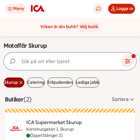
Meny
Logga in
Vilken är din butik?
Välj butik
Mataffär Skurup
Sök på ort eller tjänst
1
Skurup
Catering
Erbjudanden
Lediga jobb
Butiker
Visar 2 stycken
(2)
Sortera
ICA Supermarket Skurup
Korrehusgatan 1, Skurup
ICA Supermarket Skurup är öppen nu, stänger klo
Öppet
Stänger 21