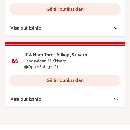
Gå till butikssidan
Visa butiksinfo
ICA Nära Tores Allköp, Skivarp
Landsvägen 33, Skivarp
ICA Nära Tores Allköp, Skivarp är öppen nu, stäng
Öppet
Stänger 21
Gå till butikssidan
Visa butiksinfo