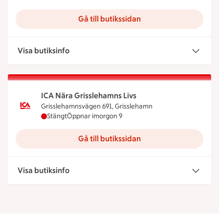
Gå till butikssidan
Visa butiksinfo
ICA Nära Grisslehamns Livs
Grisslehamnsvägen 691, Grisslehamn
ICA Nära Grisslehamns Livs har stängt idag, öppn
Stängt
Öppnar imorgon 9
Gå till butikssidan
Visa butiksinfo