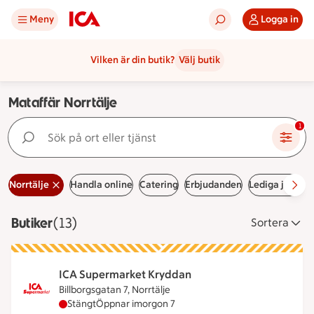
Meny
Logga in
Vilken är din butik?
Välj butik
Mataffär Norrtälje
Sök på ort eller tjänst
1
Norrtälje
Handla online
Catering
Erbjudanden
Lediga jobb
H
Butiker
Visar 13 stycken
(13)
Sortera
ICA Supermarket Kryddan
Billborgsgatan 7, Norrtälje
ICA Supermarket Kryddan har stängt idag, öppnar
Stängt
Öppnar imorgon 7