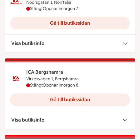
Noorsgatan 1, Norrtälje
ICA Supermarket Norrköp har stängt idag, öppnar
Stängt
Öppnar imorgon 7
Gå till butikssidan
Visa butiksinfo
ICA Bergshamra
Virkesvägen 1, Bergshamra
ICA Bergshamra har stängt idag, öppnar imorgon 
Stängt
Öppnar imorgon 8
Gå till butikssidan
Visa butiksinfo