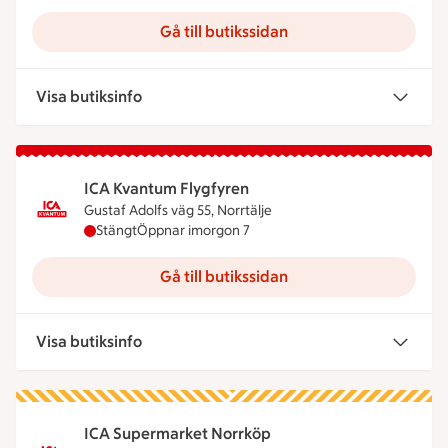
Gå till butikssidan
Visa butiksinfo
ICA Kvantum Flygfyren
Gustaf Adolfs väg 55, Norrtälje
ICA Kvantum Flygfyren har stängt idag, öppnar im
Stängt
Öppnar imorgon 7
Gå till butikssidan
Visa butiksinfo
ICA Supermarket Norrköp