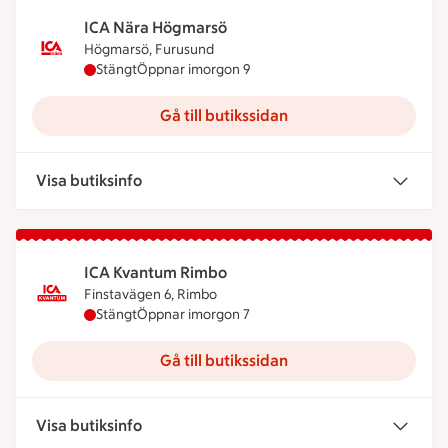
ICA Nära Högmarsö
Högmarsö, Furusund
ICA Nära Högmarsö har stängt idag, öppnar imor
Stängt
Öppnar imorgon 9
Gå till butikssidan
Visa butiksinfo
ICA Kvantum Rimbo
Finstavägen 6, Rimbo
ICA Kvantum Rimbo har stängt idag, öppnar imorg
Stängt
Öppnar imorgon 7
Gå till butikssidan
Visa butiksinfo