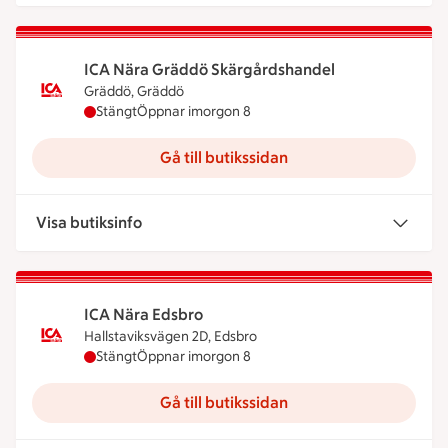
ICA Nära Gräddö Skärgårdshandel
Gräddö, Gräddö
ICA Nära Gräddö Skärgårdshandel har stängt ida
Stängt
Öppnar imorgon 8
Gå till butikssidan
Visa butiksinfo
ICA Nära Edsbro
Hallstaviksvägen 2D, Edsbro
ICA Nära Edsbro har stängt idag, öppnar imorgon
Stängt
Öppnar imorgon 8
Gå till butikssidan