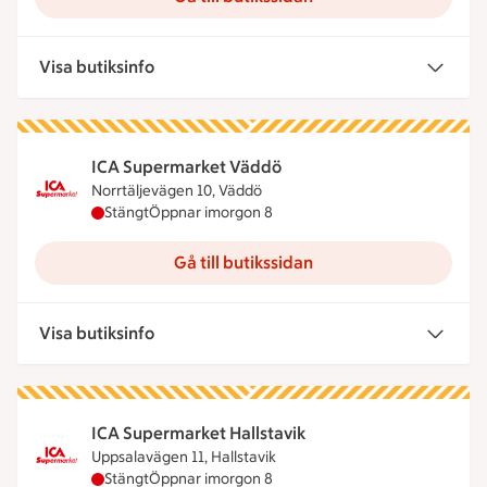
Visa butiksinfo
ICA Supermarket Väddö
Norrtäljevägen 10, Väddö
ICA Supermarket Väddö har stängt idag, öppnar 
Stängt
Öppnar imorgon 8
Gå till butikssidan
Visa butiksinfo
ICA Supermarket Hallstavik
Uppsalavägen 11, Hallstavik
ICA Supermarket Hallstavik har stängt idag, öppn
Stängt
Öppnar imorgon 8