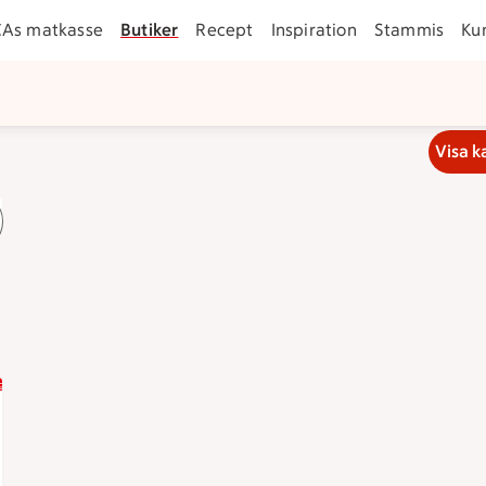
CAs matkasse
Butiker
Recept
Inspiration
Stammis
Ku
Visa k
 9