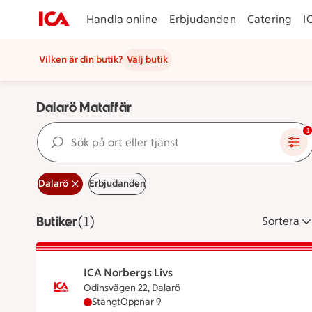
Handla online
Erbjudanden
Catering
I
Vilken är din butik?
Välj butik
Dalarö Mataffär
Sök på ort eller tjänst
1
Dalarö
Erbjudanden
Butiker
Visar 1 stycken
(1)
Sortera
ICA Norbergs Livs
Odinsvägen 22, Dalarö
ICA Norbergs Livs har stängt, öppnar klockan
Stängt
Öppnar 9