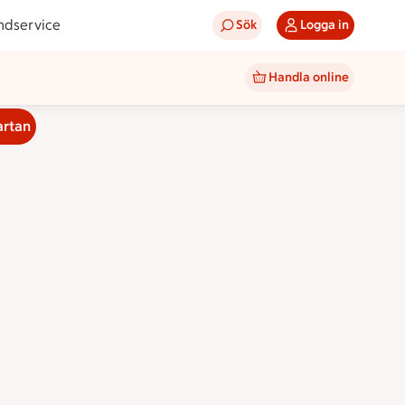
ndservice
Sök
Logga in
Handla online
artan