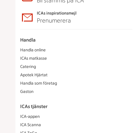
Bli stammis på ICA
ICAs inspirationsmejl
Prenumerera
Handla
Handla online
ICAs matkasse
Catering
Apotek Hjärtat
Handla som företag
Gaston
ICAs tjänster
ICA-appen
ICA Scanna