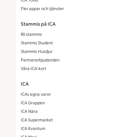
ICA ToGo
Fler appar och tjänster
Stammis på ICA
Bli stammis
Stammis Student
Stammis Husdjur
Partnererbjudanden
Våra ICA-kort
ICA
ICAs egna varor
ICA Gruppen
ICA Nära
ICA Supermarket
ICA Kvantum