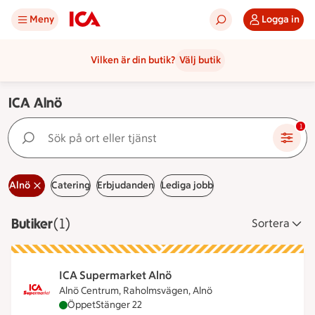
Meny
Logga in
Vilken är din butik?
Välj butik
ICA Alnö
Sök på ort eller tjänst
1
Alnö
Catering
Erbjudanden
Lediga jobb
Butiker
Visar 1 stycken
(1)
Sortera
ICA Supermarket Alnö
Alnö Centrum, Raholmsvägen, Alnö
ICA Supermarket Alnö är öppen nu, stänger klock
Öppet
Stänger 22