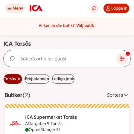
Meny
Logga in
Vilken är din butik?
Välj butik
ICA Torsås
Sök på ort eller tjänst
1
Torsås
Erbjudanden
Lediga jobb
Butiker
Visar 2 stycken
(2)
Sortera
ICA Supermarket Torsås
Allfargatan 9, Torsås
ICA Supermarket Torsås är öppen nu, stänger kloc
Öppet
Stänger 21