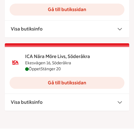
Gå till butikssidan
Visa butiksinfo
ICA Nära Möre Livs, Söderåkra
Ekesvägen 16, Söderåkra
ICA Nära Möre Livs, Söderåkra är öppen nu, stäng
Öppet
Stänger 20
Gå till butikssidan
Visa butiksinfo