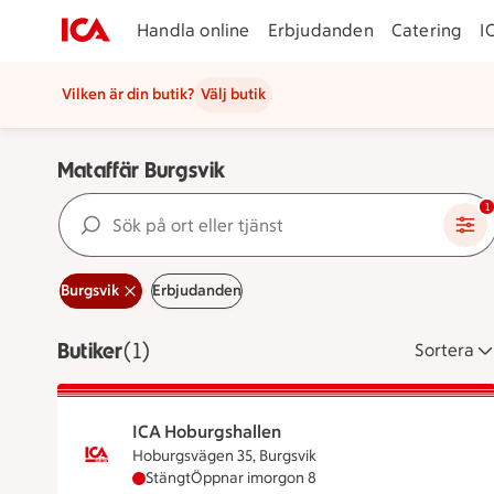
Handla online
Erbjudanden
Catering
I
Vilken är din butik?
Välj butik
Mataffär Burgsvik
Sök på ort eller tjänst
1
Burgsvik
Erbjudanden
Butiker
Visar 1 stycken
(1)
Sortera
ICA Hoburgshallen
Hoburgsvägen 35, Burgsvik
ICA Hoburgshallen har stängt idag, öppnar i
Stängt
Öppnar imorgon 8