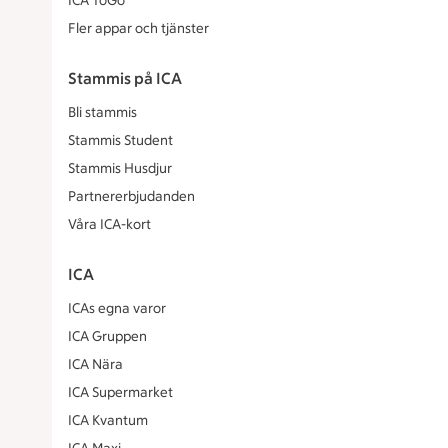
ICA ToGo
Fler appar och tjänster
Stammis på ICA
Bli stammis
Stammis Student
Stammis Husdjur
Partnererbjudanden
Våra ICA-kort
ICA
ICAs egna varor
ICA Gruppen
ICA Nära
ICA Supermarket
ICA Kvantum