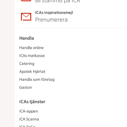
Bli stammis på ICA
ICAs inspirationsmejl
Prenumerera
Handla
Handla online
ICAs matkasse
Catering
Apotek Hjärtat
Handla som företag
Gaston
ICAs tjänster
ICA-appen
ICA Scanna