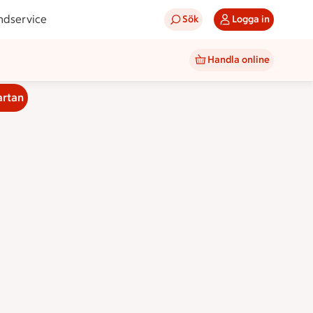
ndservice
Sök
Logga in
Handla online
artan