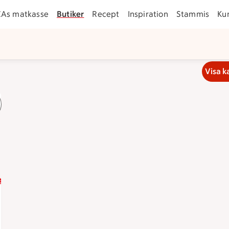
CAs matkasse
Butiker
Recept
Inspiration
Stammis
Ku
Visa k
morgon klockan 8