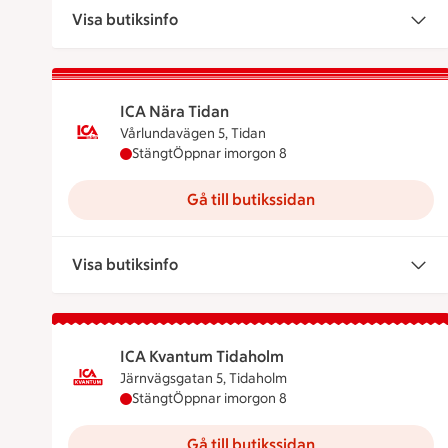
Visa butiksinfo
ICA Nära Tidan
Vårlundavägen 5, Tidan
ICA Nära Tidan har stängt idag, öppnar imor
Stängt
Öppnar imorgon 8
Gå till butikssidan
Visa butiksinfo
ICA Kvantum Tidaholm
Järnvägsgatan 5, Tidaholm
ICA Kvantum Tidaholm har stängt idag, öppn
Stängt
Öppnar imorgon 8
Gå till butikssidan