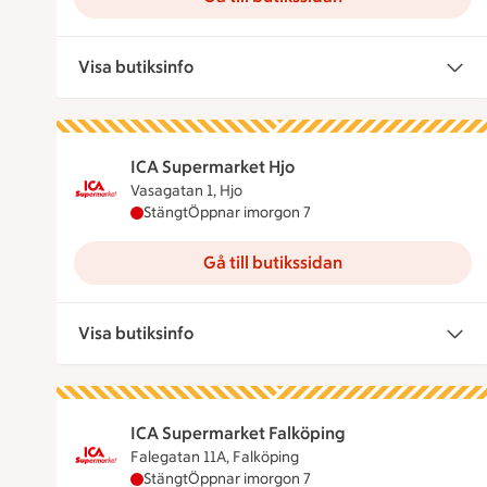
Visa butiksinfo
ICA Supermarket Hjo
Vasagatan 1, Hjo
ICA Supermarket Hjo har stängt idag, öppnar
Stängt
Öppnar imorgon 7
Gå till butikssidan
Visa butiksinfo
ICA Supermarket Falköping
Falegatan 11A, Falköping
ICA Supermarket Falköping har stängt idag, 
Stängt
Öppnar imorgon 7