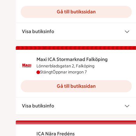
Gå till butikssidan
Visa butiksinfo
Maxi ICA Stormarknad Falköping
Lönnerbladsgatan 2, Falköping
Maxi ICA Stormarknad Falköping har stängt i
Stängt
Öppnar imorgon 7
Gå till butikssidan
Visa butiksinfo
ICA Nära Fredéns