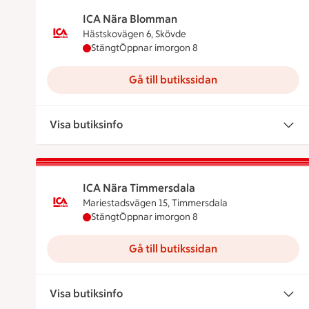
ICA Nära Blomman
Hästskovägen 6, Skövde
ICA Nära Blomman har stängt idag, öppnar i
Stängt
Öppnar imorgon 8
Gå till butikssidan
Visa butiksinfo
ICA Nära Timmersdala
Mariestadsvägen 15, Timmersdala
ICA Nära Timmersdala har stängt idag, öppn
Stängt
Öppnar imorgon 8
Gå till butikssidan
Visa butiksinfo