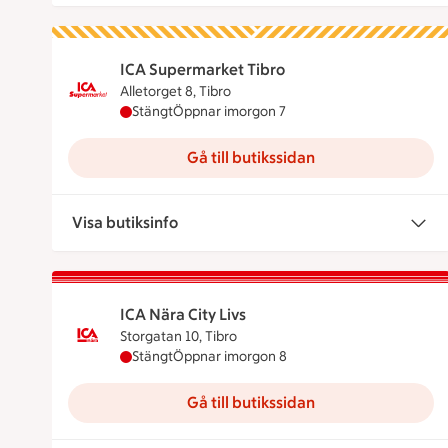
ICA Supermarket Tibro
Alletorget 8, Tibro
ICA Supermarket Tibro har stängt idag, öppn
Stängt
Öppnar imorgon 7
Gå till butikssidan
Visa butiksinfo
ICA Nära City Livs
Storgatan 10, Tibro
ICA Nära City Livs har stängt idag, öppnar i
Stängt
Öppnar imorgon 8
Gå till butikssidan