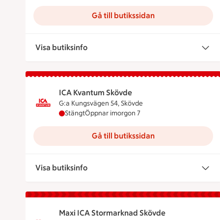
Gå till butikssidan
Visa butiksinfo
ICA Kvantum Skövde
G:a Kungsvägen 54, Skövde
ICA Kvantum Skövde har stängt idag, öppnar
Stängt
Öppnar imorgon 7
Gå till butikssidan
Visa butiksinfo
Maxi ICA Stormarknad Skövde