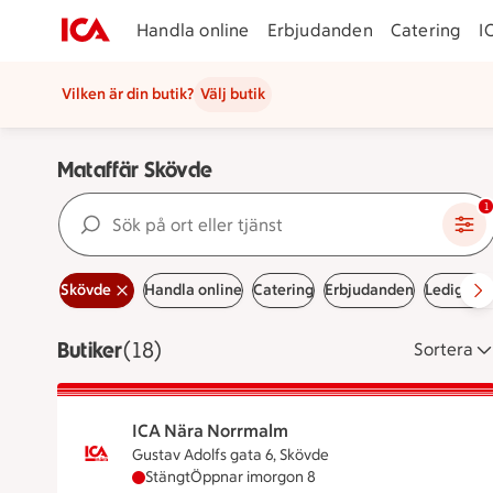
Handla online
Erbjudanden
Catering
I
Vilken är din butik?
Välj butik
Mataffär Skövde
Sök på ort eller tjänst
1
Skövde
Handla online
Catering
Erbjudanden
Lediga jo
Butiker
Visar 18 stycken
(18)
Sortera
ICA Nära Norrmalm
Gustav Adolfs gata 6, Skövde
ICA Nära Norrmalm har stängt idag, öppnar 
Stängt
Öppnar imorgon 8