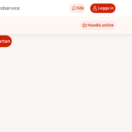
ndservice
Sök
Logga in
Handla online
artan