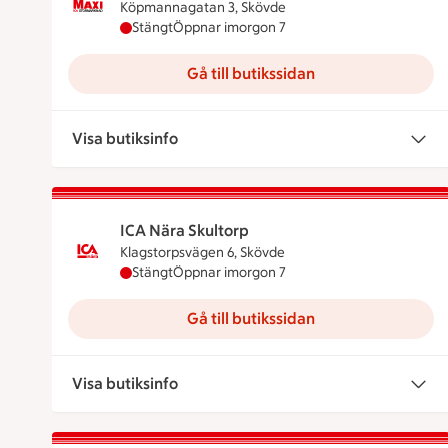
Köpmannagatan 3, Skövde
Maxi ICA Stormarknad Skövde har stängt ida
Stängt
Öppnar imorgon 7
Gå till butikssidan
Visa butiksinfo
ICA Nära Skultorp
Klagstorpsvägen 6, Skövde
ICA Nära Skultorp har stängt idag, öppnar i
Stängt
Öppnar imorgon 7
Gå till butikssidan
Visa butiksinfo