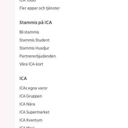
ICA ToGo
Fler appar och tjänster
Stammis på ICA
Bli stammis
Stammis Student
Stammis Husdjur
Partnererbjudanden
Våra ICA-kort
ICA
ICAs egna varor
ICA Gruppen
ICA Nära
ICA Supermarket
ICA Kvantum