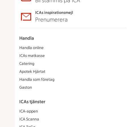
Bli stammis på ICA
ICAs inspirationsmejl
Prenumerera
Handla
Handla online
ICAs matkasse
Catering
Apotek Hjärtat
Handla som företag
Gaston
ICAs tjänster
ICA-appen
ICA Scanna