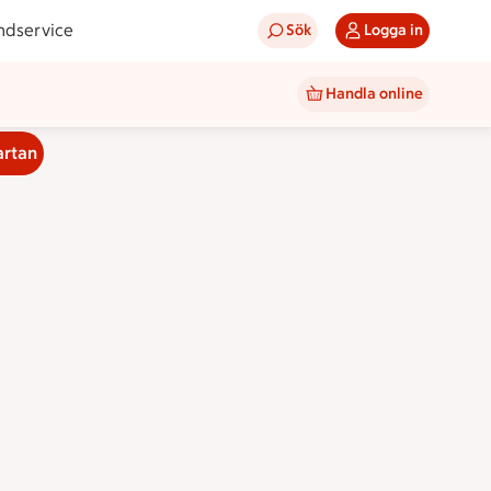
ndservice
Sök
Logga in
Handla online
artan