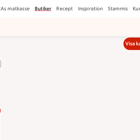
CAs matkasse
Butiker
Recept
Inspiration
Stammis
Ku
Visa k
21