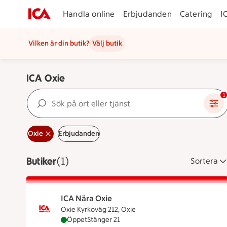
Handla online
Erbjudanden
Catering
I
Vilken är din butik?
Välj butik
ICA Oxie
Sök på ort eller tjänst
1
Oxie
Erbjudanden
Butiker
Visar 1 stycken
(1)
Sortera
ICA Nära Oxie
Oxie Kyrkoväg 212, Oxie
ICA Nära Oxie är öppen nu, stänger klockan 
Öppet
Stänger 21