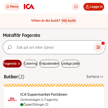
Meny
Logga in
Vilken är din butik?
Välj butik
Mataffär Fagersta
Sök på ort eller tjänst
1
Fagersta
Catering
Erbjudanden
Lediga jobb
Butiker
Visar 2 stycken
(2)
Sortera
ICA Supermarket Fontänen
Centralvägen 5, Fagersta
ICA Supermarket Fontänen är öppen nu, stänger k
Öppet
Stänger 21