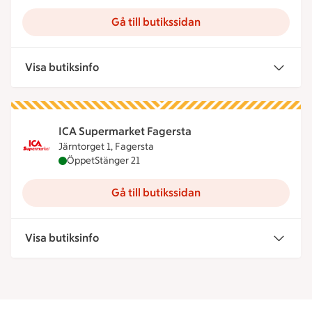
Gå till butikssidan
Visa butiksinfo
ICA Supermarket Fagersta
Järntorget 1, Fagersta
ICA Supermarket Fagersta är öppen nu, stänger k
Öppet
Stänger 21
Gå till butikssidan
Visa butiksinfo