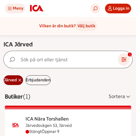
Meny
Logga in
Vilken är din butik?
Välj butik
ICA Järved
Sök på ort eller tjänst
1
Järved
Erbjudanden
Butiker
Visar 1 stycken
(1)
Sortera
ICA Nära Torshallen
Järvedsvägen 53, Järved
ICA Nära Torshallen har stängt, öppnar klockan 9
Stängt
Öppnar 9