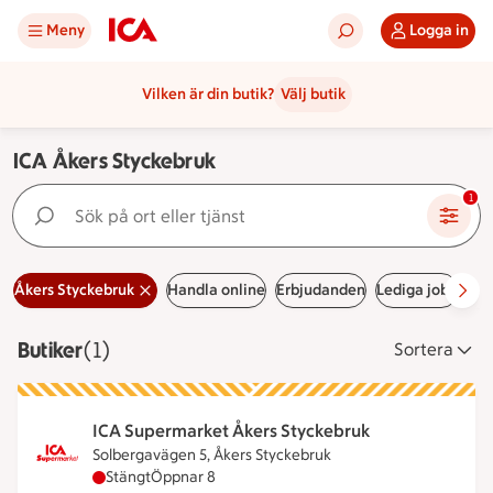
Meny
Logga in
Vilken är din butik?
Välj butik
ICA Åkers Styckebruk
Sök på ort eller tjänst
1
Åkers Styckebruk
Handla online
Erbjudanden
Lediga jobb
Han
Butiker
Visar 1 stycken
(1)
Sortera
ICA Supermarket Åkers Styckebruk
Solbergavägen 5, Åkers Styckebruk
ICA Supermarket Åkers Styckebruk har stängt, öp
Stängt
Öppnar 8