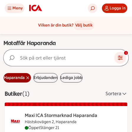
Meny
Logga in
Vilken är din butik?
Välj butik
Mataffär Haparanda
Sök på ort eller tjänst
1
Haparanda
Erbjudanden
Lediga jobb
Butiker
Visar 1 stycken
(1)
Sortera
Maxi ICA Stormarknad Haparanda
Hästskovägen 2, Haparanda
Maxi ICA Stormarknad Haparanda är öppen nu, st
Öppet
Stänger 21