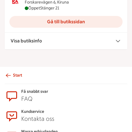
Forskarevägen 6, Kiruna
ICA Nära Lombolo är öppen nu, stänger klockan 2
Öppet
Stänger 21
Gå till butikssidan
Visa butiksinfo
Start
Sidfot
Få snabbt svar
FAQ
Kundservice
Kontakta oss
Massa erbjudanden