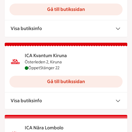
Gå till butikssidan
Visa butiksinfo
ICA Kvantum Kiruna
Österleden 2, Kiruna
ICA Kvantum Kiruna är öppen nu, stänger klockan 
Öppet
Stänger 22
Gå till butikssidan
Visa butiksinfo
ICA Nära Lombolo