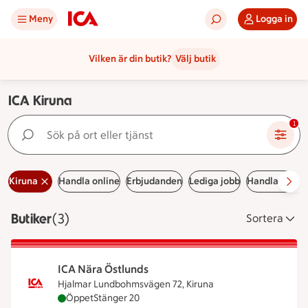
Meny
Logga in
Vilken är din butik?
Välj butik
ICA Kiruna
Sök på ort eller tjänst
1
Kiruna
Handla online
Erbjudanden
Lediga jobb
Handla online
Butiker
Visar 3 stycken
(3)
Sortera
ICA Nära Östlunds
Hjalmar Lundbohmsvägen 72, Kiruna
ICA Nära Östlunds är öppen nu, stänger klockan 2
Öppet
Stänger 20