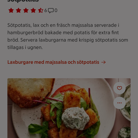
Betyg 4.2 av 5.
6 personer har röstat
6
Receptet har 0 kommentarer
0
Sötpotatis, lax och en fräsch majssalsa serverade i
hamburgerbröd bakade med potatis för extra fint
bröd. Servera laxburgarna med krispig sötpotatis som
tillagas i ugnen.
Laxburgare med majssalsa och sötpotatis