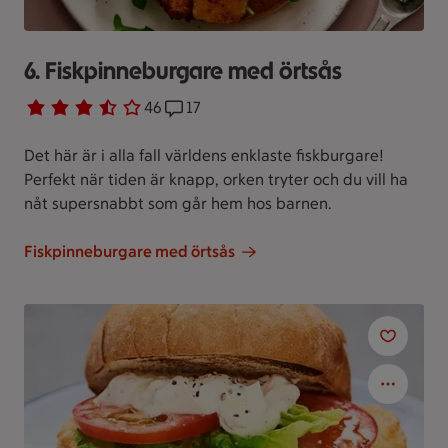
6. Fiskpinneburgare med örtsås
Betyg 3.6 av 5.
46 personer har röstat
46
Receptet har 17 kommentarer
17
Det här är i alla fall världens enklaste fiskburgare!
Perfekt när tiden är knapp, orken tryter och du vill ha
nåt supersnabbt som går hem hos barnen.
Fiskpinneburgare med örtsås