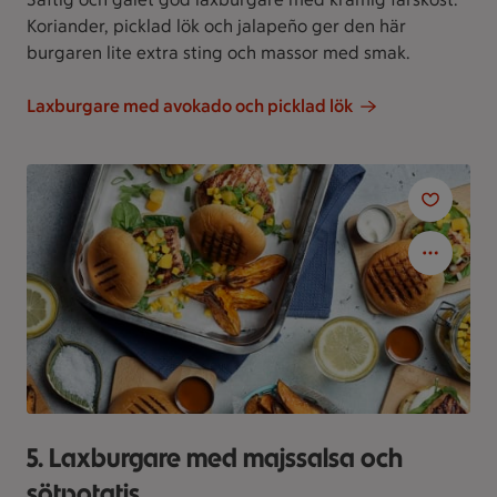
Koriander, picklad lök och jalapeño ger den här
burgaren lite extra sting och massor med smak.
Laxburgare med avokado och picklad lök
5. Laxburgare med majssalsa och
sötpotatis