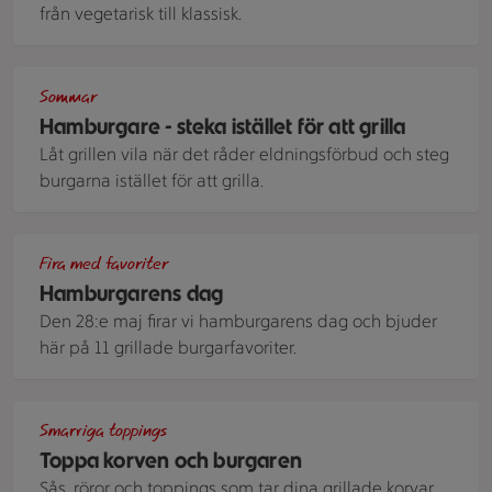
från vegetarisk till klassisk.
Sliders med avokado.
Sommar
Hamburgare - steka istället för att grilla
Låt grillen vila när det råder eldningsförbud och steg
burgarna istället för att grilla.
Två hamburgare med sallad och ost ligger på en stenplatta.
Fira med favoriter
Hamburgarens dag
Den 28:e maj firar vi hamburgarens dag och bjuder
här på 11 grillade burgarfavoriter.
Grillade korvar i bröd med olika smarriga toppings.
Smarriga toppings
Toppa korven och burgaren
Sås, röror och toppings som tar dina grillade korvar