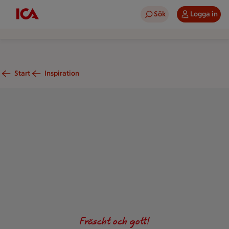
Sök
Logga in
Start
Inspiration
En saftig fiskburgare med sallad, avokado, picklad lök och k
Fräscht och gott!