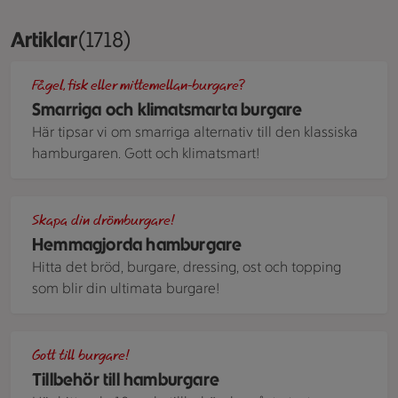
Artiklar
Visar 1718 stycken
(1718)
Flera hamburgare med pulled chicken.
Fågel, fisk eller mittemellan-burgare?
Smarriga och klimatsmarta burgare
Här tipsar vi om smarriga alternativ till den klassiska
hamburgaren. Gott och klimatsmart!
Grillade amburgare med olika toppings och tillbehör
Skapa din drömburgare!
Hemmagjorda hamburgare
Hitta det bröd, burgare, dressing, ost och topping
som blir din ultimata burgare!
Grillade potatisar
Gott till burgare!
Tillbehör till hamburgare