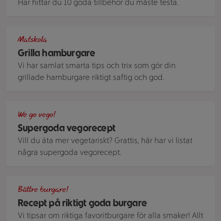
Här hittar du 10 goda tillbehör du måste testa.
En rund skärbräda med flera burgare. Några är små sliders o
Matskola
Grilla hamburgare
Vi har samlat smarta tips och trix som gör din
grillade hamburgare riktigt saftig och god.
Tacopaj toppad med sallat och körsbärstomater.
We go vego!
Supergoda vegorecept
Vill du äta mer vegetariskt? Grattis, här har vi listat
några supergoda vegorecept.
En stor burgare med många toppings.
Bättre burgare!
Recept på riktigt goda burgare
Vi tipsar om riktiga favoritburgare för alla smaker! Allt