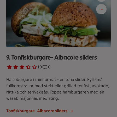
9. Tonfiskburgare- Albacore sliders
Betyg 3.5 av 5.
10 personer har röstat
10
Receptet har 0 kommentarer
0
Hälsoburgare i miniformat - en tuna slider. Fyll små
fullkornsfrallor med stekt eller grillad tonfisk, avokado,
rättika och teriyakisås. Toppa hamburgaren med en
wasabimajonnäs med sting.
Tonfiskburgare- Albacore sliders