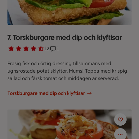
7. Torskburgare med dip och klyftisar
Betyg 4.1 av 5.
12 personer har röstat
12
Receptet har 1 kommentarer
1
Frasig fisk och örtig dressing tillsammans med
ugnsrostade potatisklyftor. Mums! Toppa med krispig
sallad och färsk tomat och middagen är serverad.
Torskburgare med dip och klyftisar