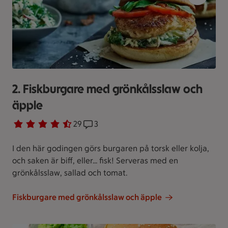
2. Fiskburgare med grönkålsslaw och
äpple
Betyg 4.5 av 5.
29 personer har röstat
29
Receptet har 3 kommentarer
3
I den här godingen görs burgaren på torsk eller kolja,
och saken är biff, eller... fisk! Serveras med en
grönkålsslaw, sallad och tomat.
Fiskburgare med grönkålsslaw och äpple