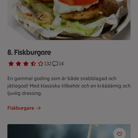
8. Fiskburgare
Betyg 3.3 av 5.
132 personer har röstat
132
Receptet har 14 kommentarer
14
En gammal goding som är både snabblagad och
jättegod! Med klassiska tillbehör och en kräääämig och
ljuvlig dressing.
Fiskburgare