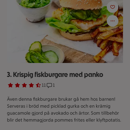
3. Krispig fiskburgare med panko
Betyg 4.5 av 5.
11 personer har röstat
11
Receptet har 1 kommentarer
1
Även denna fiskburgare brukar gå hem hos barnen!
Serveras i bröd med picklad gurka och en krämig
guacamole gjord på avokado och ärtor. Som tillbehör
blir det hemmagjorda pommes frites eller klyftpotatis.