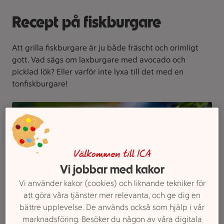
Recept på fiskburgare
Att grilla fiskburgare är ju både fräscht och orimligt
gott. Vad sägs om laxburgare med avocado och
picklad lök? Eller varför inte lyxa till det med en
tonfiskburgare!
Välkommen till ICA
Vi jobbar med kakor
Vi använder kakor (cookies) och liknande tekniker för
att göra våra tjänster mer relevanta, och ge dig en
bättre upplevelse. De används också som hjälp i vår
marknadsföring. Besöker du någon av våra digitala