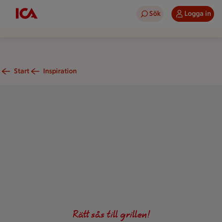
Sök
Logga in
Start
Inspiration
Ljusblå skål med krämig ajvar- och fetaoströra. Toppad med s
Rätt sås till grillen!