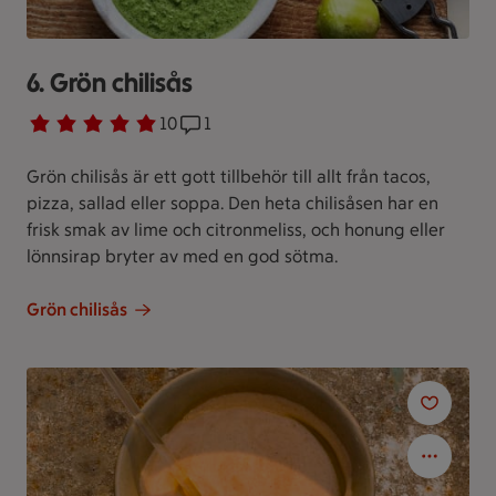
6. Grön chilisås
Betyg 4.9 av 5.
10 personer har röstat
10
Receptet har 1 kommentarer
1
Grön chilisås är ett gott tillbehör till allt från tacos,
pizza, sallad eller soppa. Den heta chilisåsen har en
frisk smak av lime och citronmeliss, och honung eller
lönnsirap bryter av med en god sötma.
Grön chilisås