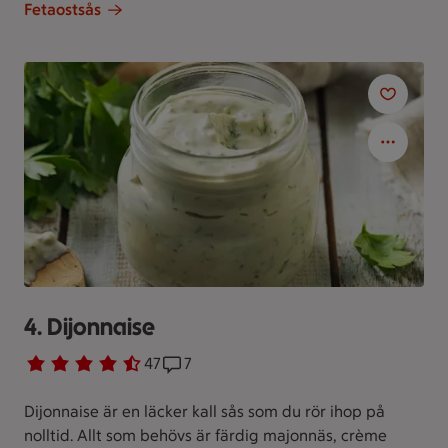
Fetaostsås
4. Dijonnaise
Betyg 4.6 av 5.
47 personer har röstat
47
Receptet har 7 kommentarer
7
Dijonnaise är en läcker kall sås som du rör ihop på
nolltid. Allt som behövs är färdig majonnäs, crème