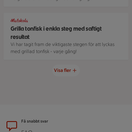
En skärbräda med perfekt grillad tonfisk bredvid färsk korian
Matskola
Grilla tonfisk i enkla steg med saftigt
resultat
Vi har tagit fram de viktigaste stegen för att lyckas
med grillad tonfisk - varje gång!
Visa fler
Sidfot
Få snabbt svar