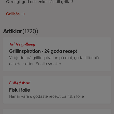
Otroligt god och enkel sås till grillat!
Grillsås
Artiklar
Visar 1720 stycken
(1720)
Grillad majs med majonnäs och chiliflakes som ligger på en 
Tid för grillning
Grillinspiration - 24 goda recept
Vi bjuder på grillinspiration på mat, goda tillbehör
och desserter för alla smaker.
Fisk och grönsaker som bakats på grillen i smörpapper
Grilla fisken!
Fisk i folie
Här är våra 6 godaste recept på fisk i folie
Grillad portabellosvamp och grillad lök på ett galler med 