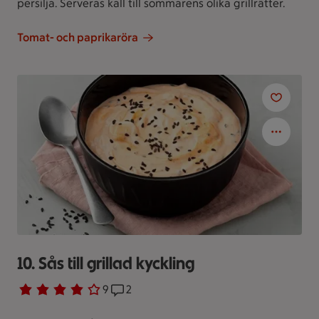
persilja. Serveras kall till sommarens olika grillrätter.
Tomat- och paprikaröra
10. Sås till grillad kyckling
Betyg 3.8 av 5.
9 personer har röstat
9
Receptet har 2 kommentarer
2