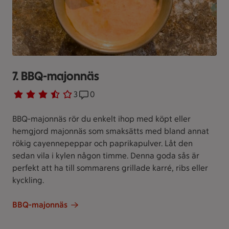
7. BBQ-majonnäs
Betyg 3.7 av 5.
3 personer har röstat
3
Receptet har 0 kommentarer
0
BBQ-majonnäs rör du enkelt ihop med köpt eller
hemgjord majonnäs som smaksätts med bland annat
rökig cayennepeppar och paprikapulver. Låt den
sedan vila i kylen någon timme. Denna goda sås är
perfekt att ha till sommarens grillade karré, ribs eller
kyckling.
BBQ-majonnäs