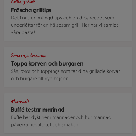
Grilla grönt!
Fräscha grilltips
Det finns en mängd tips och en drös recept som
underlättar för en hälsosam grill. Här har vi samlat
våra bästa!
Grillade korvar i bröd med olika smarriga toppings.
Smarriga toppings
Toppa korven och burgaren
Sås, röror och toppings som tar dina grillade korvar
och burgare till nya höjder.
Skålar med vinäger, oljor och kryddor
Marinad!
Buffé testar marinad
Buffé har dykt ner i marinader och hur marinad
påverkar resultatet och smaken.