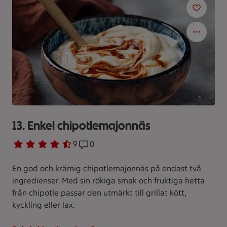
13. Enkel chipotlemajonnäs
Betyg 4.1 av 5.
9 personer har röstat
9
Receptet har 0 kommentarer
0
En god och krämig chipotlemajonnäs på endast två
ingredienser. Med sin rökiga smak och fruktiga hetta
från chipotle passar den utmärkt till grillat kött,
kyckling eller lax.