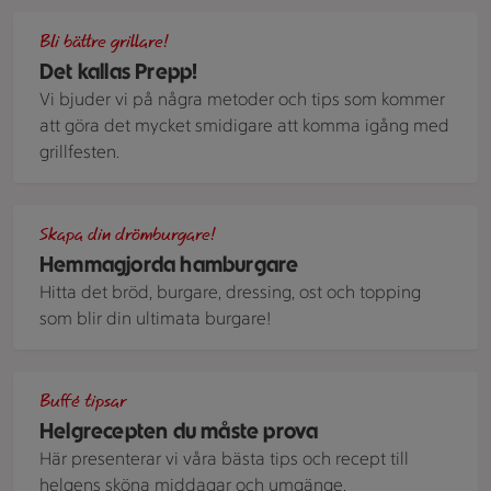
En skärbräda med skivat perfekt grillat kött, sallad med gri
Bli bättre grillare!
Det kallas Prepp!
Vi bjuder vi på några metoder och tips som kommer
att göra det mycket smidigare att komma igång med
grillfesten.
Grillade amburgare med olika toppings och tillbehör
Skapa din drömburgare!
Hemmagjorda hamburgare
Hitta det bröd, burgare, dressing, ost och topping
som blir din ultimata burgare!
Allt i grillen-kyckling med grönt i form av sötpotatis, zucchini
Buffé tipsar
Helgrecepten du måste prova
Här presenterar vi våra bästa tips och recept till
helgens sköna middagar och umgänge.