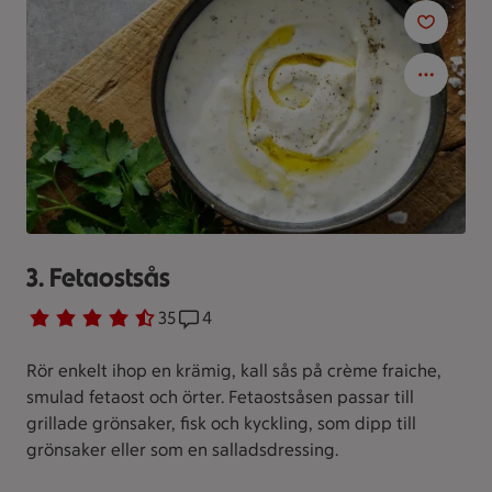
3. Fetaostsås
Betyg 4.3 av 5.
35 personer har röstat
35
Receptet har 4 kommentarer
4
Rör enkelt ihop en krämig, kall sås på crème fraiche,
smulad fetaost och örter. Fetaostsåsen passar till
grillade grönsaker, fisk och kyckling, som dipp till
grönsaker eller som en salladsdressing.