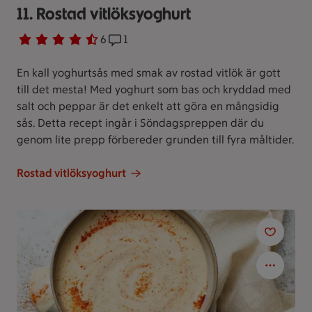
11. Rostad vitlöksyoghurt
Betyg 4.7 av 5.
6 personer har röstat
6
Receptet har 1 kommentarer
1
En kall yoghurtsås med smak av rostad vitlök är gott
till det mesta! Med yoghurt som bas och kryddad med
salt och peppar är det enkelt att göra en mångsidig
sås. Detta recept ingår i Söndagspreppen där du
genom lite prepp förbereder grunden till fyra måltider.
Rostad vitlöksyoghurt