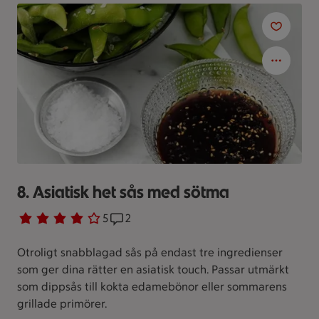
8. Asiatisk het sås med sötma
Betyg 4 av 5.
5 personer har röstat
5
Receptet har 2 kommentarer
2
Otroligt snabblagad sås på endast tre ingredienser
som ger dina rätter en asiatisk touch. Passar utmärkt
som dippsås till kokta edamebönor eller sommarens
grillade primörer.