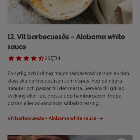
12. Vit barbecuesås – Alabama white
sauce
Betyg 4.3 av 5.
25 personer har röstat
25
Receptet har 4 kommentarer
4
En syrlig och krämig majonnäsbaserad version av den
klassiska barbecuesåsen som vispas ihop på några
minuter och passar till det mesta. Servera till grillad
kyckling eller lax, dressa upp hamburgaren, toppa
pizzan eller använd som salladsdressing.
Vit barbecuesås – Alabama white sauce