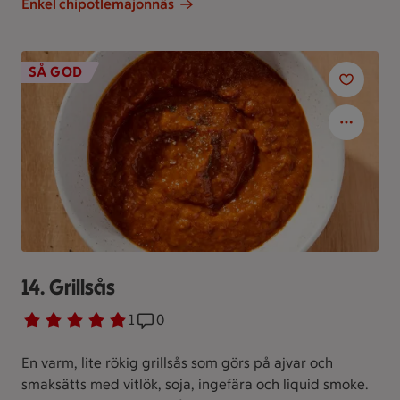
Enkel chipotlemajonnäs
SÅ GOD
14. Grillsås
Betyg 5 av 5.
1 personer har röstat
1
Receptet har 0 kommentarer
0
En varm, lite rökig grillsås som görs på ajvar och
smaksätts med vitlök, soja, ingefära och liquid smoke.