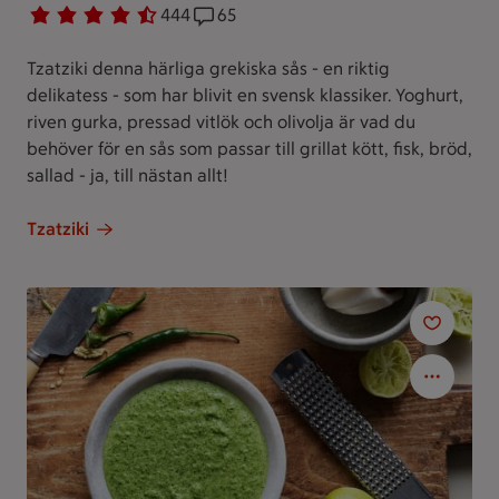
Betyg 4.3 av 5.
444 personer har röstat
444
Receptet har 65 kommentarer
65
Tzatziki denna härliga grekiska sås - en riktig
delikatess - som har blivit en svensk klassiker. Yoghurt,
riven gurka, pressad vitlök och olivolja är vad du
behöver för en sås som passar till grillat kött, fisk, bröd,
sallad - ja, till nästan allt!
Tzatziki