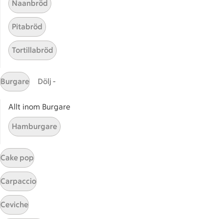
Naanbröd
Pitabröd
Tortillabröd
Burgare
Dölj -
Start
Sidfot
Allt inom Burgare
Få snabbt svar
Hamburgare
FAQ
Kundservice
Cake pop
Kontakta oss
Carpaccio
Massa erbjudanden
Bli stammis på ICA
Ceviche
ICAs inspirationsmejl