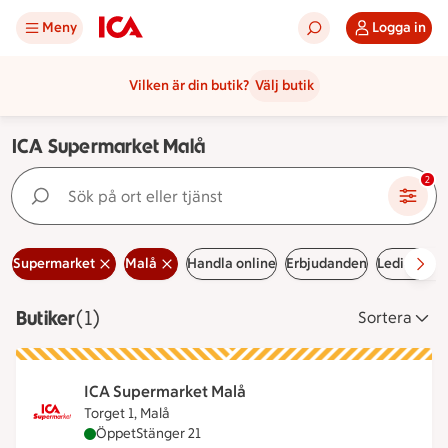
Meny
Logga in
Vilken är din butik?
Välj butik
ICA Supermarket Malå
Sök på ort eller tjänst
2
Supermarket
Malå
Handla online
Erbjudanden
Lediga job
Butiker
Visar 1 stycken
(1)
Sortera
ICA Supermarket Malå
Torget 1, Malå
ICA Supermarket Malå är öppen nu, stänger klock
Öppet
Stänger 21