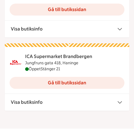
Gå till butikssidan
Visa butiksinfo
ICA Supermarket Brandbergen
Jungfruns gata 418, Haninge
ICA Supermarket Brandbergen är öppen nu, stäng
Öppet
Stänger 21
Gå till butikssidan
Visa butiksinfo