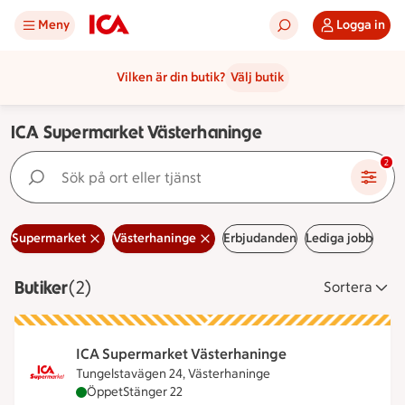
Meny
Logga in
Vilken är din butik?
Välj butik
ICA Supermarket Västerhaninge
Sök på ort eller tjänst
2
Supermarket
Västerhaninge
Erbjudanden
Lediga jobb
Butiker
Visar 2 stycken
(2)
Sortera
ICA Supermarket Västerhaninge
Tungelstavägen 24, Västerhaninge
ICA Supermarket Västerhaninge är öppen nu, stän
Öppet
Stänger 22