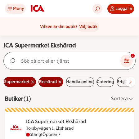
Meny
Logga in
Vilken är din butik?
Välj butik
ICA Supermarket Ekshärad
Sök på ort eller tjänst
2
Supermarket
Ekshärad
Handla online
Catering
Erbjudand
Butiker
Visar 1 stycken
(1)
Sortera
ICA Supermarket Ekshärad
Torsbyvägen 1, Ekshärad
ICA Supermarket Ekshärad har stängt, öppnar klo
Stängt
Öppnar 7