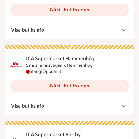
Gå till butikssidan
Visa butiksinfo
ICA Supermarket Hammenhög
Simrishamnsvägen 7, Hammenhög
ICA Supermarket Hammenhög har stängt, öppnar 
Stängt
Öppnar 8
Gå till butikssidan
Visa butiksinfo
ICA Supermarket Borrby