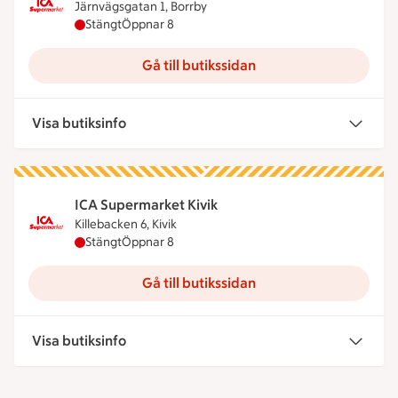
Järnvägsgatan 1, Borrby
ICA Supermarket Borrby har stängt, öppnar klock
Stängt
Öppnar 8
Gå till butikssidan
Visa butiksinfo
ICA Supermarket Kivik
Killebacken 6, Kivik
ICA Supermarket Kivik har stängt, öppnar klockan
Stängt
Öppnar 8
Gå till butikssidan
Visa butiksinfo