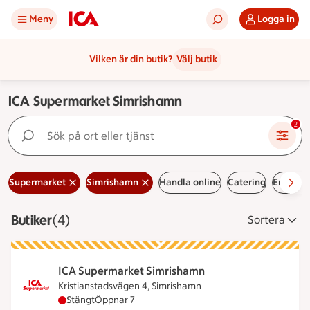
Meny
Logga in
Vilken är din butik?
Välj butik
ICA Supermarket Simrishamn
Sök på ort eller tjänst
2
Supermarket
Simrishamn
Handla online
Catering
Erbjuda
Butiker
Visar 4 stycken
(4)
Sortera
ICA Supermarket Simrishamn
Kristianstadsvägen 4, Simrishamn
ICA Supermarket Simrishamn har stängt, öppnar k
Stängt
Öppnar 7