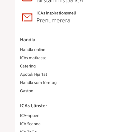
Bli stammis på ICA
ICAs inspirationsmejl
Prenumerera
Handla
Handla online
ICAs matkasse
Catering
Apotek Hjärtat
Handla som företag
Gaston
ICAs tjänster
ICA-appen
ICA Scanna