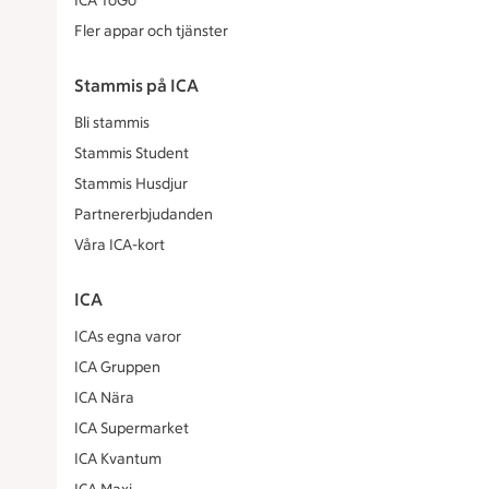
ICA ToGo
Fler appar och tjänster
Stammis på ICA
Bli stammis
Stammis Student
Stammis Husdjur
Partnererbjudanden
Våra ICA-kort
ICA
ICAs egna varor
ICA Gruppen
ICA Nära
ICA Supermarket
ICA Kvantum