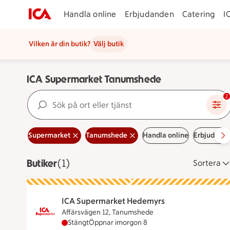
Handla online
Erbjudanden
Catering
I
Vilken är din butik?
Välj butik
ICA Supermarket Tanumshede
Sök på ort eller tjänst
2
Supermarket
Tanumshede
Handla online
Erbjudand
Butiker
Visar 1 stycken
(1)
Sortera
ICA Supermarket Hedemyrs
Affärsvägen 12, Tanumshede
ICA Supermarket Hedemyrs har stängt idag,
Stängt
Öppnar imorgon 8