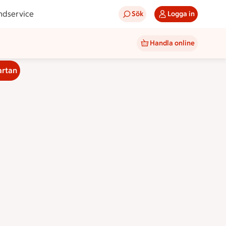
ndservice
Sök
Logga in
Handla online
artan