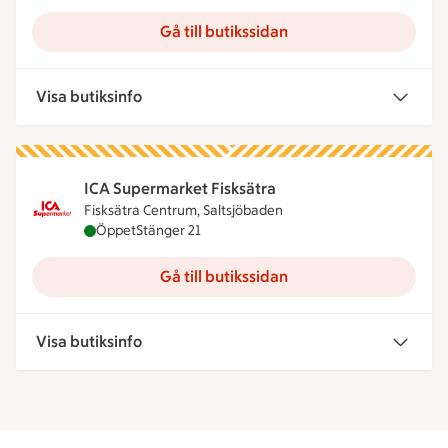
Gå till butikssidan
Visa butiksinfo
ICA Supermarket Fisksätra
Fisksätra Centrum, Saltsjöbaden
ICA Supermarket Fisksätra är öppen nu, stänger k
Öppet
Stänger 21
Gå till butikssidan
Visa butiksinfo