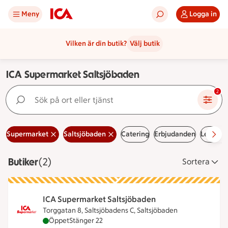
Meny
Logga in
Vilken är din butik?
Välj butik
ICA Supermarket Saltsjöbaden
Sök på ort eller tjänst
2
Supermarket
Saltsjöbaden
Catering
Erbjudanden
Lediga j
Butiker
Visar 2 stycken
(2)
Sortera
ICA Supermarket Saltsjöbaden
Torggatan 8, Saltsjöbadens C, Saltsjöbaden
ICA Supermarket Saltsjöbaden är öppen nu, stäng
Öppet
Stänger 22