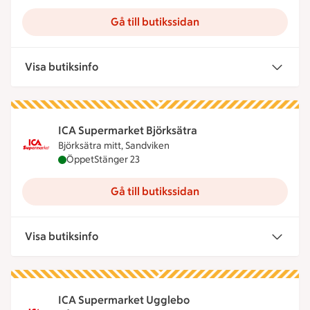
Gå till butikssidan
Visa butiksinfo
ICA Supermarket Björksätra
Björksätra mitt, Sandviken
ICA Supermarket Björksätra är öppen nu, stänger 
Öppet
Stänger 23
Gå till butikssidan
Visa butiksinfo
ICA Supermarket Ugglebo