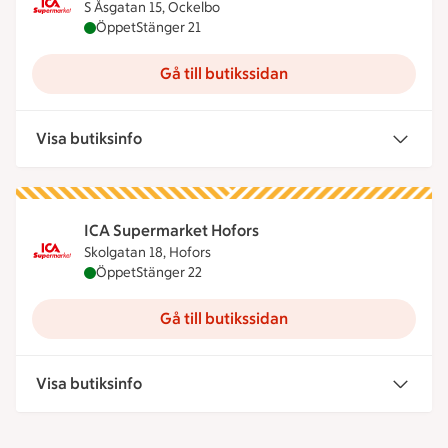
S Åsgatan 15, Ockelbo
ICA Supermarket Ugglebo är öppen nu, stänger kl
Öppet
Stänger 21
Gå till butikssidan
Visa butiksinfo
ICA Supermarket Hofors
Skolgatan 18, Hofors
ICA Supermarket Hofors är öppen nu, stänger klo
Öppet
Stänger 22
Gå till butikssidan
Visa butiksinfo