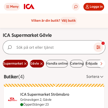
Meny
Logga in
Vilken är din butik?
Välj butik
ICA Supermarket Gävle
Sök på ort eller tjänst
2
Supermarket
Gävle
Handla online
Catering
Erbjudanden
Butiker
Visar 4 stycken
(4)
Sortera
ICA Supermarket Strömsbro
Grönavägen 2, Gävle
ICA Supermarket Strömsbro är öppen nu, stänger 
Öppet
Stänger 23