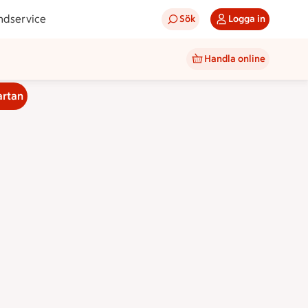
ndservice
Sök
Logga in
Handla online
artan