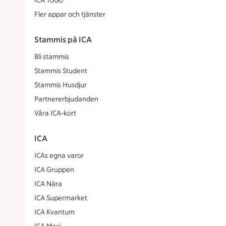
ICA ToGo
Fler appar och tjänster
Stammis på ICA
Bli stammis
Stammis Student
Stammis Husdjur
Partnererbjudanden
Våra ICA-kort
ICA
ICAs egna varor
ICA Gruppen
ICA Nära
ICA Supermarket
ICA Kvantum