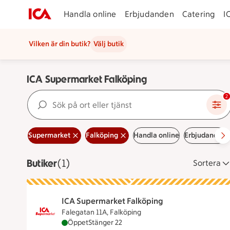
Handla online
Erbjudanden
Catering
I
Vilken är din butik?
Välj butik
ICA Supermarket Falköping
Sök på ort eller tjänst
2
Supermarket
Falköping
Handla online
Erbjudanden
Butiker
Visar 1 stycken
(1)
Sortera
ICA Supermarket Falköping
Falegatan 11A, Falköping
ICA Supermarket Falköping är öppen nu, stän
Öppet
Stänger 22