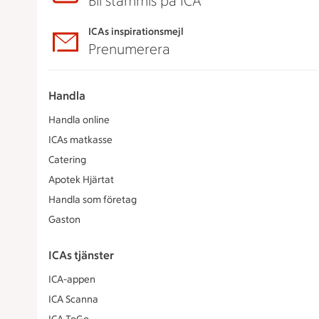
Bli stammis på ICA
ICAs inspirationsmejl
Prenumerera
Handla
Handla online
ICAs matkasse
Catering
Apotek Hjärtat
Handla som företag
Gaston
ICAs tjänster
ICA-appen
ICA Scanna