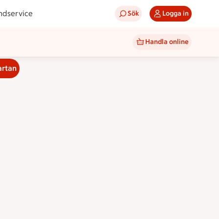
ndservice
Sök
Logga in
Handla online
artan