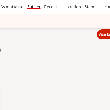
CAs matkasse
Butiker
Recept
Inspiration
Stammis
Ku
Visa k
r klockan 22