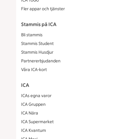
ICA ToGo
Fler appar och tjänster
Stammis på ICA
Bli stammis
Stammis Student
Stammis Husdjur
Partnererbjudanden
Våra ICA-kort
ICA
ICAs egna varor
ICA Gruppen
ICA Nära
ICA Supermarket
ICA Kvantum