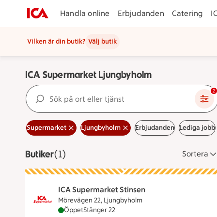
Handla online
Erbjudanden
Catering
I
Vilken är din butik?
Välj butik
ICA Supermarket Ljungbyholm
Sök på ort eller tjänst
2
Supermarket
Ljungbyholm
Erbjudanden
Lediga jobb
Butiker
Visar 1 stycken
(1)
Sortera
ICA Supermarket Stinsen
Mörevägen 22, Ljungbyholm
ICA Supermarket Stinsen är öppen nu, stänge
Öppet
Stänger 22