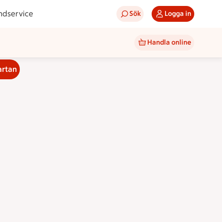
ndservice
Sök
Logga in
Handla online
artan