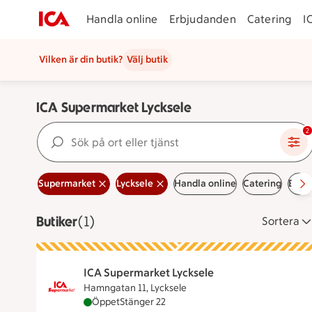
Handla online
Erbjudanden
Catering
I
Vilken är din butik?
Välj butik
ICA Supermarket Lycksele
Sök på ort eller tjänst
2
Supermarket
Lycksele
Handla online
Catering
Erbj
Butiker
Visar 1 stycken
(1)
Sortera
ICA Supermarket Lycksele
Hamngatan 11, Lycksele
ICA Supermarket Lycksele är öppen nu, stäng
Öppet
Stänger 22