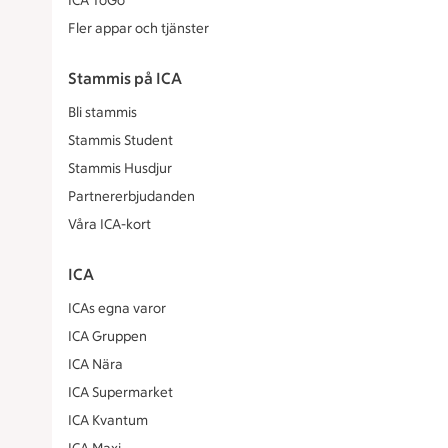
ICA ToGo
Fler appar och tjänster
Stammis på ICA
Bli stammis
Stammis Student
Stammis Husdjur
Partnererbjudanden
Våra ICA-kort
ICA
ICAs egna varor
ICA Gruppen
ICA Nära
ICA Supermarket
ICA Kvantum