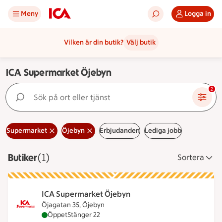
Meny
Logga in
Vilken är din butik?
Välj butik
ICA Supermarket Öjebyn
Sök på ort eller tjänst
2
Supermarket
Öjebyn
Erbjudanden
Lediga jobb
Butiker
Visar 1 stycken
(1)
Sortera
ICA Supermarket Öjebyn
Öjagatan 35, Öjebyn
ICA Supermarket Öjebyn är öppen nu, stänger klo
Öppet
Stänger 22