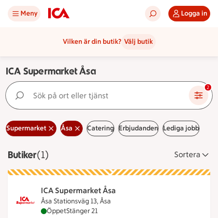
Meny
Logga in
Vilken är din butik?
Välj butik
ICA Supermarket Åsa
Sök på ort eller tjänst
2
Supermarket
Åsa
Catering
Erbjudanden
Lediga jobb
Butiker
Visar 1 stycken
(1)
Sortera
ICA Supermarket Åsa
Åsa Stationsväg 13, Åsa
ICA Supermarket Åsa är öppen nu, stänger klocka
Öppet
Stänger 21