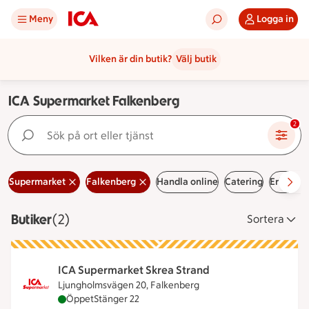
Meny
Logga in
Vilken är din butik?
Välj butik
ICA Supermarket Falkenberg
Sök på ort eller tjänst
2
Supermarket
Falkenberg
Handla online
Catering
Erbjuda
Butiker
Visar 2 stycken
(2)
Sortera
ICA Supermarket Skrea Strand
Ljungholmsvägen 20, Falkenberg
ICA Supermarket Skrea Strand är öppen nu, stäng
Öppet
Stänger 22