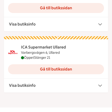
Gå till butikssidan
Visa butiksinfo
ICA Supermarket Ullared
Varbergsvägen 6, Ullared
ICA Supermarket Ullared är öppen nu, stänger klo
Öppet
Stänger 21
Gå till butikssidan
Visa butiksinfo