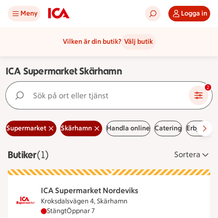
Meny
Logga in
Vilken är din butik?
Välj butik
ICA Supermarket Skärhamn
Sök på ort eller tjänst
2
Supermarket
Skärhamn
Handla online
Catering
Erbjudan
Butiker
Visar 1 stycken
(1)
Sortera
ICA Supermarket Nordeviks
Kroksdalsvägen 4, Skärhamn
ICA Supermarket Nordeviks har stängt, öppnar kl
Stängt
Öppnar 7