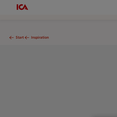
Start
Inspiration
På ett bord står en stekpanna med fläskschnitzel med krämig 