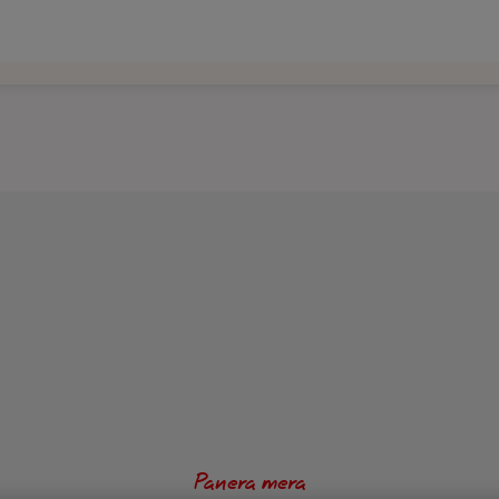
potatissallad och gräslökssmör.
Panera mera