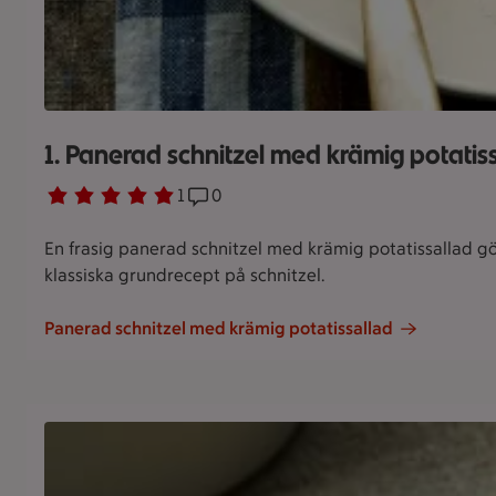
1. Panerad schnitzel med krämig potatis
Betyg 5 av 5.
1 personer har röstat
1
Receptet har 0 kommentarer
0
En frasig panerad schnitzel med krämig potatissallad gö
klassiska grundrecept på schnitzel.
Panerad schnitzel med krämig potatissallad