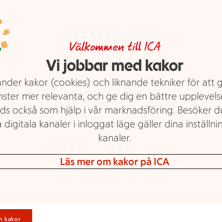
Så här panerar du
Vetemjöl, ägg och ströbröd hör till
Välkommen till ICA
det klassiska, men med enkla knep
Vi jobbar med kakor
kan din panering ta mer plats och
nder kakor (cookies) och liknande tekniker för att 
skapa magi med en enkel råvara. Vi
nster mer relevanta, och ge dig en bättre upplevels
visar hur!
ds också som hjälp i vår marknadsföring. Besöker 
Text: Julia Nordfors Thielen
Uppdaterad: 16 april 2026
 digitala kanaler i inloggat läge gäller dina inställnin
kanaler.
Läs mer om kakor på ICA
 smak till rätten. En rikigt bra panering kan lyfta även en enkel
n kakor