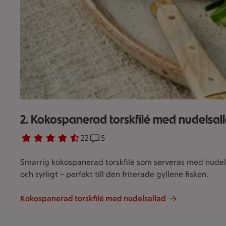
2. Kokospanerad torskfilé med nudelsal
Betyg 4.6 av 5.
22 personer har röstat
22
Receptet har 5 kommentarer
5
Smarrig kokospanerad torskfilé som serveras med nudels
och syrligt – perfekt till den friterade gyllene fisken.
Kokospanerad torskfilé med nudelsallad