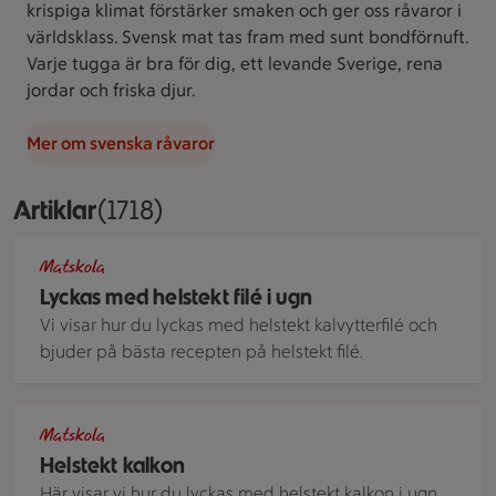
krispiga klimat förstärker smaken och ger oss råvaror i
världsklass. Svensk mat tas fram med sunt bondförnuft.
Varje tugga är bra för dig, ett levande Sverige, rena
jordar och friska djur.
Mer om svenska råvaror
Artiklar
Visar 1718 stycken
(1718)
Helstekt oxfilé med rostade rotisar i en vit ugnsform med han
Matskola
Lyckas med helstekt filé i ugn
Vi visar hur du lyckas med helstekt kalvytterfilé och
bjuder på bästa recepten på helstekt filé.
Helstekt kalkon med hasselnötter, salvia och citron serverad 
Matskola
Helstekt kalkon
Här visar vi hur du lyckas med helstekt kalkon i ugn