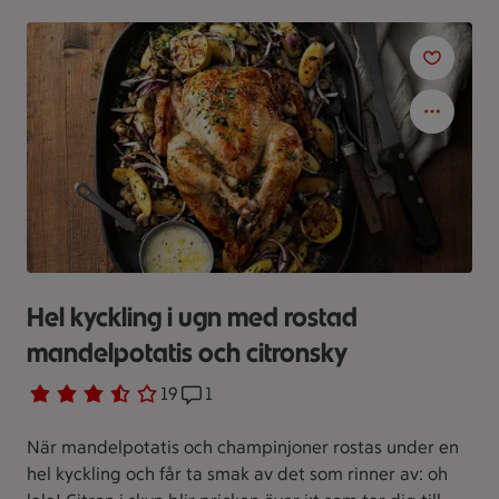
Hel kyckling i ugn med rostad
mandelpotatis och citronsky
Betyg 3.3 av 5.
19 personer har röstat
19
Receptet har 1 kommentarer
1
När mandelpotatis och champinjoner rostas under en
hel kyckling och får ta smak av det som rinner av: oh