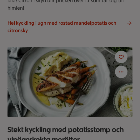
lala! Citron i skyn blir pricken över i:t som tar dig till
himlen!
Hel kyckling i ugn med rostad mandelpotatis och
citronsky
Stekt kyckling med potatisstomp och
vinägerkokta morötter