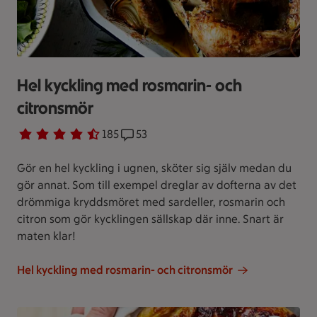
Hel kyckling med rosmarin- och
citronsmör
Betyg 4.6 av 5.
185 personer har röstat
185
Receptet har 53 kommentarer
53
Gör en hel kyckling i ugnen, sköter sig själv medan du
gör annat. Som till exempel dreglar av dofterna av det
drömmiga kryddsmöret med sardeller, rosmarin och
citron som gör kycklingen sällskap där inne. Snart är
maten klar!
Hel kyckling med rosmarin- och citronsmör