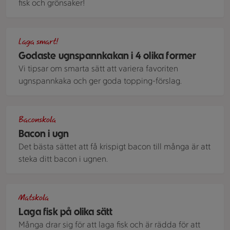
fisk och grönsaker!
Ugnspannkaka i en plåt med en skål med riven morot och en 
Laga smart!
Godaste ugnspannkakan i 4 olika former
Vi tipsar om smarta sätt att variera favoriten
ugnspannkaka och ger goda topping-förslag.
bacon på en plåt
Baconskola
Bacon i ugn
Det bästa sättet att få krispigt bacon till många är att
steka ditt bacon i ugnen.
En tallrik med tillagad laxsida, toppad med hackad dill och 
Matskola
Laga fisk på olika sätt
Många drar sig för att laga fisk och är rädda för att