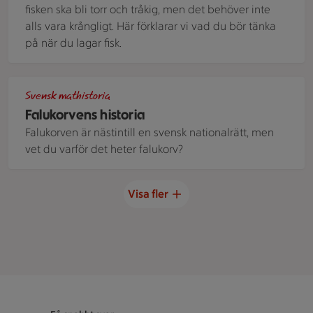
fisken ska bli torr och tråkig, men det behöver inte
alls vara krångligt. Här förklarar vi vad du bör tänka
på när du lagar fisk.
En tallrik med skivad stekt falukorv på krämigt stuvade mak
Svensk mathistoria
Falukorvens historia
Falukorven är nästintill en svensk nationalrätt, men
vet du varför det heter falukorv?
Visa fler
Sidfot