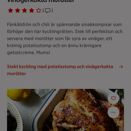
Betyg 4 av 5.
1 personer har röstat
1
Receptet har 1 kommentarer
1
Fänkålsfrön och chili är spännande smakkompisar som
förhöjer den här kycklingrätten. Stek till perfektion och
servera med morötter som får syra av vinäger, ett
krämig potatisstomp och en ännu krämigare
getostcrème. Mums!
Stekt kyckling med potatisstomp och vinägerkokta
morötter