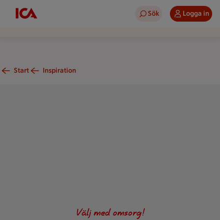
Sök
Logga in
Start
Inspiration
Kyckling med brynt soja- och honungssmör, ugnspotatis, pak c
Välj med omsorg!