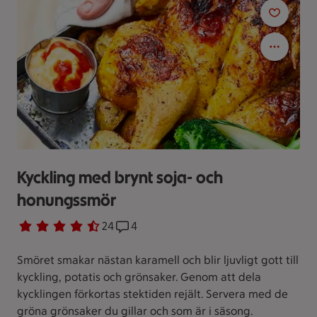
Kyckling med brynt soja- och
honungssmör
Betyg 4.7 av 5.
24 personer har röstat
24
Receptet har 4 kommentarer
4
Smöret smakar nästan karamell och blir ljuvligt gott till
kyckling, potatis och grönsaker. Genom att dela
kycklingen förkortas stektiden rejält. Servera med de
gröna grönsaker du gillar och som är i säsong.