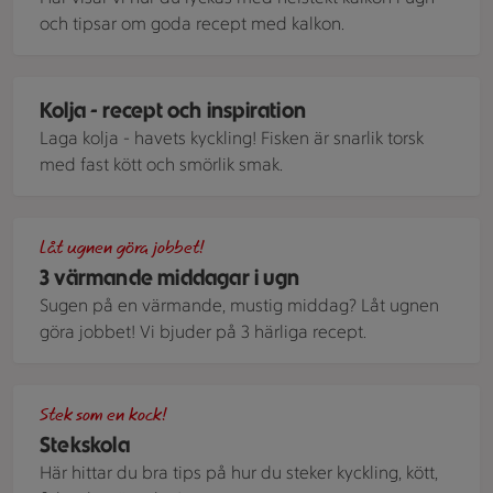
och tipsar om goda recept med kalkon.
En skål med tomatrisotto toppad med filé av kolja.
Kolja - recept och inspiration
Laga kolja - havets kyckling! Fisken är snarlik torsk
med fast kött och smörlik smak.
Kyckling i ugn med apelsin, rosmarin, sötpotatisgratäng och 
Låt ugnen göra jobbet!
3 värmande middagar i ugn
Sugen på en värmande, mustig middag? Låt ugnen
göra jobbet! Vi bjuder på 3 härliga recept.
Stekt kyckling med zucchini och fankålssallad serverad på en
Stek som en kock!
Stekskola
Här hittar du bra tips på hur du steker kyckling, kött,