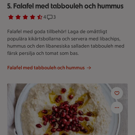
5. Falafel med tabbouleh och hummus
Betyg 4.3 av 5.
4 personer har röstat
4
Receptet har 3 kommentarer
3
Falafel med goda tillbehör! Laga de omåttligt
populära kikärtsbollarna och servera med libachips,
hummus och den libanesiska salladen tabbouleh med
färsk persilja och tomat som bas.
Falafel med tabbouleh och hummus