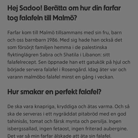
Hej Sadoo! Berätta om hur din farfar
tog falafeln till Malmö?
Farfar kom till Malmö tillsammans med sin fru, barn
och oss barnbarn 1986. Med sig hade han också det
som försörjt familjen hemma i de palestinska
flyktinglägren Sabra och Shatila i Libanon: sitt
falafelrecept. Sen öppnade han ett gatukök på hjul och
började servera falafel i Rosengård. Idag äter var och
varann malmöbo falafel minst en gång i veckan.
Hur smakar en perfekt falafel?
De ska vara knapriga, kryddiga och ätas varma. Och så
ska de serveras i ett nygräddat pitabröd med en god
tahinisås, tomat och färsk mynta och persilja. Ingen
isbergssallad, ingen fetaost, ingen friterad aubergine.
Det var så min farfar älskade att äta sin falafel.