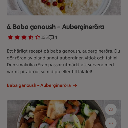
6. Baba ganoush – Aubergineröra
Betyg 3.6 av 5.
155 personer har röstat
155
Receptet har 4 kommentarer
4
Ett härligt recept på baba ganoush, aubergineröra. Du
gör röran av bland annat auberginer, vitlök och tahini.
Den smakrika röran passar utmärkt att servera med
varmt pitabröd, som dipp eller till falafel!
Baba ganoush – Aubergineröra