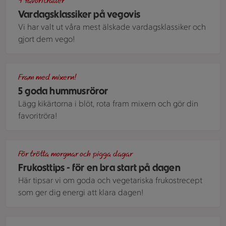
4 favoriträtter
Vardagsklassiker på vegovis
Vi har valt ut våra mest älskade vardagsklassiker och
gjort dem vego!
Rödbetshummus med tortillachips på blå bakgrund
Fram med mixern!
5 goda hummusröror
Lägg kikärtorna i blöt, rota fram mixern och gör din
favoritröra!
Overnight oats med hallon- och rabarberkompott, serverade 
För trötta morgnar och pigga dagar
Frukosttips - för en bra start på dagen
Här tipsar vi om goda och vegetariska frukostrecept
som ger dig energi att klara dagen!
En vit såssnipa fylld med ärtor mot mörk botten.