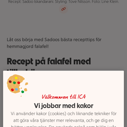
Recept: Sadoo Iskandarani. Styling: Tove Nilsson. Foto: Line Klein.
Låt oss börja med Sadoos bästa recepttips för
hemmagjord falafel!
Recept på falafel med
tillbehör
Välkommen till ICA
Vi jobbar med kakor
Vi använder kakor (cookies) och liknande tekniker för
att göra våra tjänster mer relevanta, och ge dig en