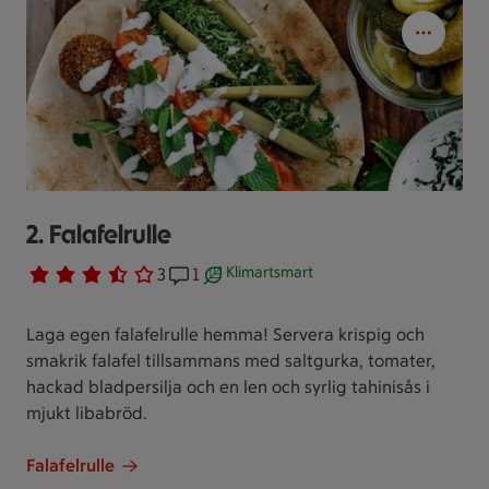
2. Falafelrulle
Klimartsmart
Betyg 3.7 av 5.
3 personer har röstat
3
Receptet har 1 kommentarer
1
Receptet är ett klimartsmart val.
Laga egen falafelrulle hemma! Servera krispig och
smakrik falafel tillsammans med saltgurka, tomater,
hackad bladpersilja och en len och syrlig tahinisås i
mjukt libabröd.
Falafelrulle