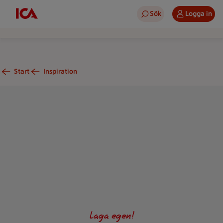
Sök
Logga in
Start
Inspiration
Falafel med libachips, hummus och den libanesiska salladen 
Laga egen!