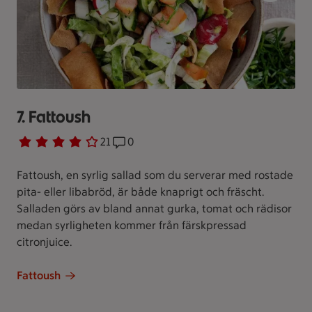
7. Fattoush
Betyg 3.8 av 5.
21 personer har röstat
21
Receptet har 0 kommentarer
0
Fattoush, en syrlig sallad som du serverar med rostade
pita- eller libabröd, är både knaprigt och fräscht.
Salladen görs av bland annat gurka, tomat och rädisor
medan syrligheten kommer från färskpressad
citronjuice.
Fattoush