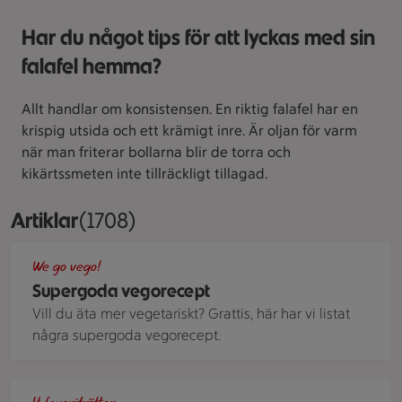
Har du något tips för att lyckas med sin
falafel hemma?
Allt handlar om konsistensen. En riktig falafel har en
krispig utsida och ett krämigt inre. Är oljan för varm
när man friterar bollarna blir de torra och
kikärtssmeten inte tillräckligt tillagad.
Artiklar
Visar 1708 stycken
(1708)
Tacopaj toppad med sallat och körsbärstomater.
We go vego!
Supergoda vegorecept
Vill du äta mer vegetariskt? Grattis, här har vi listat
några supergoda vegorecept.
Ett bord med en förpackning vegofalafel och en förpackning 