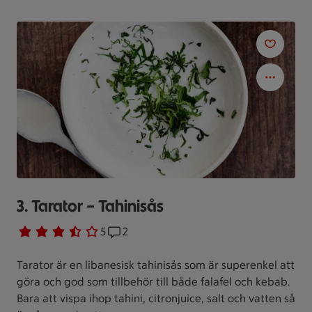
3. Tarator – Tahinisås
Betyg 3.4 av 5.
5 personer har röstat
5
Receptet har 2 kommentarer
2
Tarator är en libanesisk tahinisås som är superenkel att
göra och god som tillbehör till både falafel och kebab.
Bara att vispa ihop tahini, citronjuice, salt och vatten så