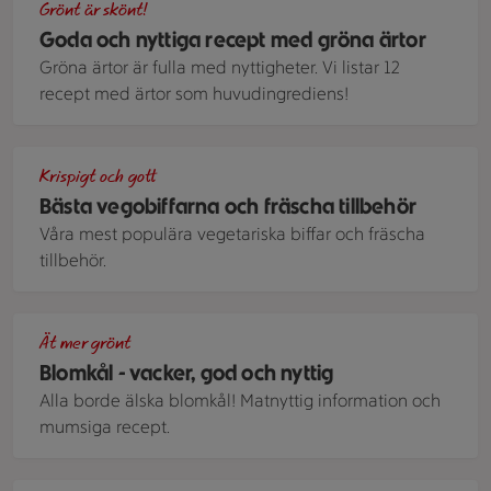
Grönt är skönt!
Goda och nyttiga recept med gröna ärtor
Gröna ärtor är fulla med nyttigheter. Vi listar 12
recept med ärtor som huvudingrediens!
Biffar gjorda på zucchini och quinoa i pitabröd toppade med 
Krispigt och gott
Bästa vegobiffarna och fräscha tillbehör
Våra mest populära vegetariska biffar och fräscha
tillbehör.
En hel solgul och bakad blomkål som smaksatts med curry oc
Ät mer grönt
Blomkål - vacker, god och nyttig
Alla borde älska blomkål! Matnyttig information och
mumsiga recept.