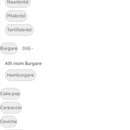
Naanbröd
Pitabröd
Tortillabröd
Burgare
Dölj -
Allt inom Burgare
Hamburgare
Start
Sidfot
Cake pop
Få snabbt svar
FAQ
Carpaccio
Kundservice
Ceviche
Kontakta oss