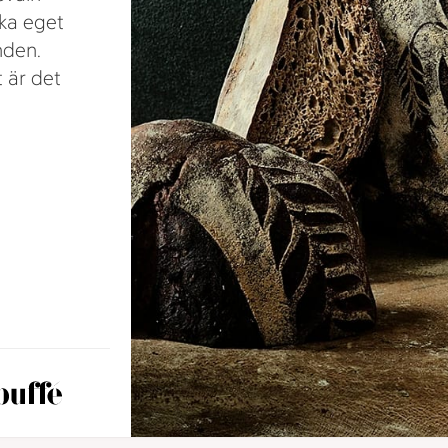
aka eget
nden.
t är det