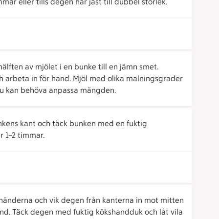
 eller tills degen har jäst till dubbel storlek.
hälften av mjölet i en bunke till en jämn smet.
 och arbeta in för hand. Mjöl med olika malningsgrader
 du kan behöva anpassa mängden.
nkens kant och täck bunken med en fuktig
r 1–2 timmar.
öt händerna och vik degen från kanterna in mot mitten
änd. Täck degen med fuktig kökshandduk och låt vila