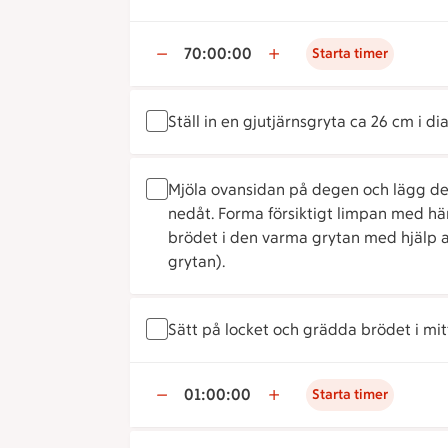
70:00:00
Starta timer
Ställ in en gjutjärnsgryta ca 26 cm i d
Mjöla ovansidan på degen och lägg de
nedåt. Forma försiktigt limpan med hän
brödet i den varma grytan med hjälp a
grytan).
Sätt på locket och grädda brödet i mi
01:00:00
Starta timer