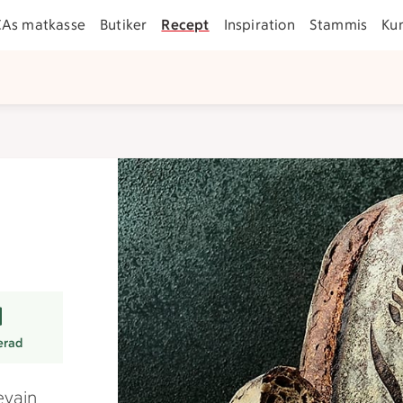
CAs matkasse
Butiker
Recept
Inspiration
Stammis
Ku
er
erad
evain