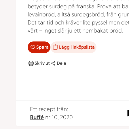
betyder surdeg på franska. Prova att b
levainbröd, alltså surdegsbröd, från gru
Det tar tid och kräver lite pyssel men de
värt – inget slår ju ett hembakat bröd.
Spara
Lägg i inköpslista
Skriv ut
Dela
Ett recept från:
Buffé
nr 10, 2020