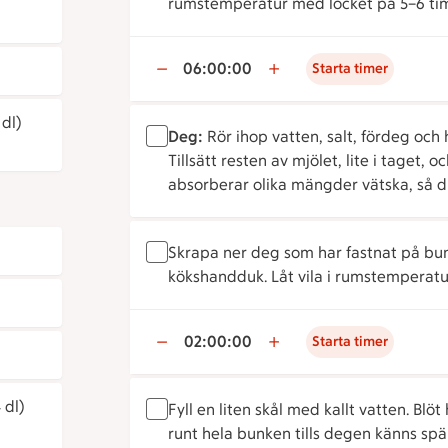
rumstemperatur med locket på 5–6 timmar
06:00:00
Starta timer
 dl)
Deg:
Rör ihop vatten, salt, fördeg och 
Tillsätt resten av mjölet, lite i taget,
absorberar olika mängder vätska, så
Skrapa ner deg som har fastnat på bu
kökshandduk. Låt vila i rumstemperatu
02:00:00
Starta timer
 dl)
Fyll en liten skål med kallt vatten. Bl
runt hela bunken tills degen känns sp