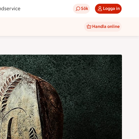
ndservice
Sök
Logga in
Handla online