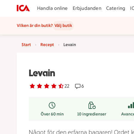
Handla online
Erbjudanden
Catering
I
Vilken är din butik?
Välj butik
Start
Recept
Levain
Levain
Betyg 4.3 av 5.
22 personer har röstat
22
Receptet har 6 kommentar
6
Över 60 min
10
ingredienser
Avanc
Något för den erfarna bagaren! Ordet l