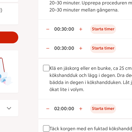
20–30 minuter. Upprepa proceduren me
20–30 minuter mellan gångerna.
l)
00:30:00
Starta timer
00:30:00
Starta timer
Klä en jäskorg eller en bunke, ca 25 c
kökshandduk och lägg i degen. Dra de
bädda in degen i kökshandduken. Låt j
ökat lite i volym.
02:00:00
Starta timer
Täck korgen med en fuktad kökshandduk 