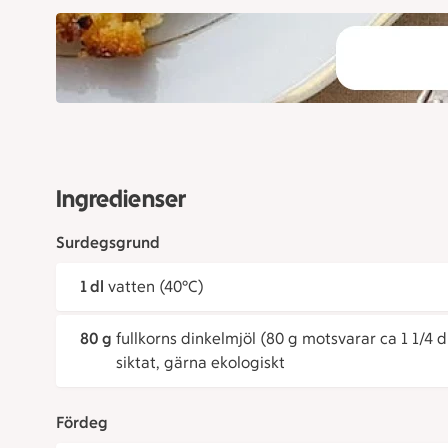
Ingredienser
Surdegsgrund
1 dl
vatten (40°C)
80 g
fullkorns dinkelmjöl (80 g motsvarar ca 1 1/4 dl
siktat, gärna ekologiskt
Fördeg