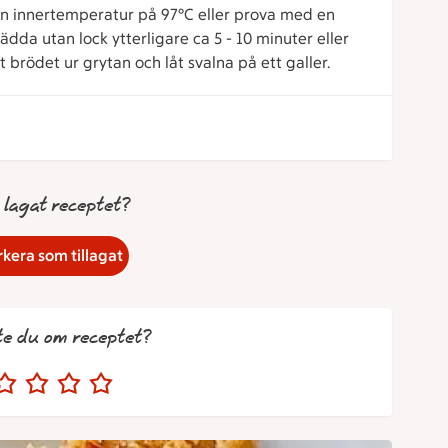
r en innertemperatur på 97°C eller prova med en
dda utan lock ytterligare ca 5 - 10 minuter eller
t ut brödet ur grytan och låt svalna på ett galler.
 lagat receptet?
kera som tillagat
te du om receptet?