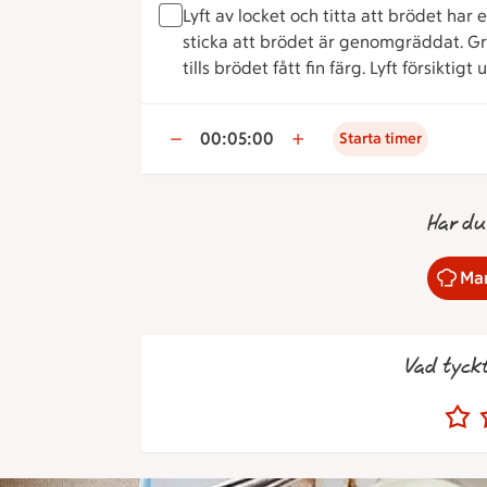
Lyft av locket och titta att brödet ha
sticka att brödet är genomgräddat. Grä
tills brödet fått fin färg. Lyft försiktig
00:05:00
Starta timer
Har du
Mar
Vad tyck