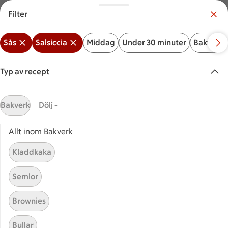
Filter
Meny
Logga in
Sås
Salsiccia
Middag
Under 30 minuter
Bakverk
Vilken är din butik?
Välj butik
Typ av recept
Start
Salsiccia sås
Bakverk
Dölj -
Allt inom Bakverk
Sök ingrediens eller recept
Inga förslag
Sök
Kladdkaka
Sås
Salsiccia
Middag
Under 30 minuter
Bakver
Semlor
Recept
Visar 12 stycken
(12)
Sortera
Brownies
Bullar
Salsicciapasta
Salsicciapasta