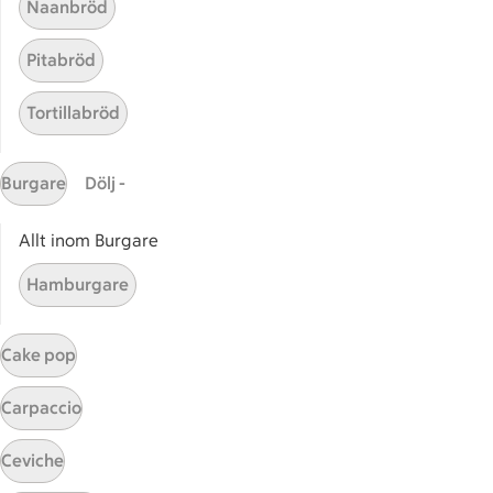
Naanbröd
Pitabröd
Tortillabröd
Burgare
Dölj -
Start
Sidfot
Allt inom Burgare
Få snabbt svar
Hamburgare
FAQ
Kundservice
Cake pop
Kontakta oss
Carpaccio
Massa erbjudanden
Bli stammis på ICA
Ceviche
ICAs inspirationsmejl