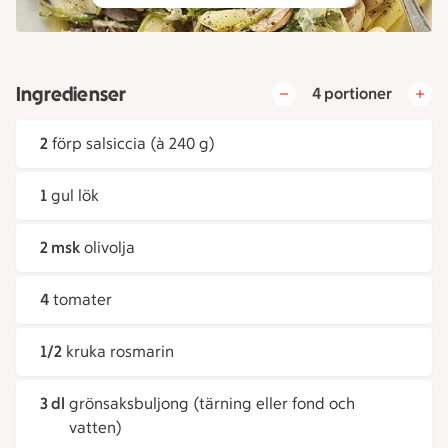
Ingredienser
4 portioner
2
förp salsiccia (à 240 g)
1
gul lök
2 msk
olivolja
4
tomater
1/2
kruka rosmarin
3 dl
grönsaksbuljong (tärning eller fond och
vatten)