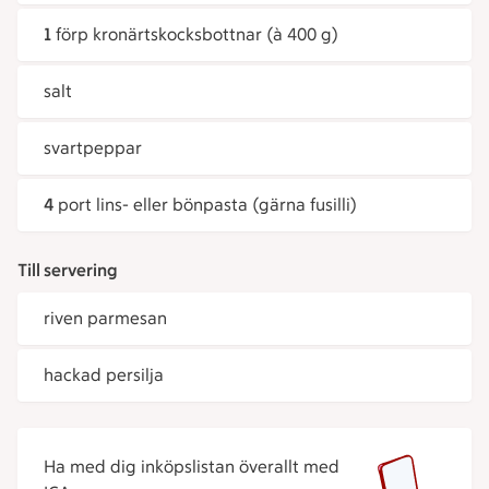
1
förp kronärtskocksbottnar (à 400 g)
salt
svartpeppar
4
port lins- eller bönpasta (gärna fusilli)
Till servering
riven parmesan
hackad persilja
Ha med dig inköpslistan överallt med