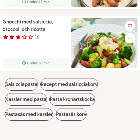
Receptet tar Under 45 min att tillaga
Under 45 min
Gnocchi med salsiccia,
Gnocchi med salsiccia, broccol
broccoli och ricotta
16
Betyg 3 av 5.
16 personer har röstat
Receptet tar Under 30 min att tillaga
Under 30 min
Salsicciapasta
Recept med salsicciakorv
Kassler med pasta
Pasta kronärtskocka
Pastasås med kassler
Pastasås korv