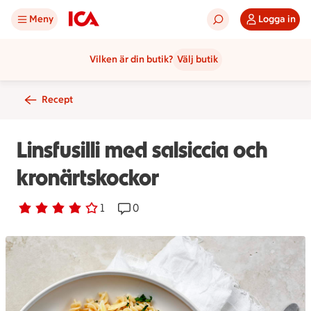
Meny
Logga in
Vilken är din butik?
Välj butik
Recept
Linsfusilli med salsiccia och
kronärtskockor
Betyg 4 av 5.
1 personer har röstat
1
Receptet har 0 kommentarer
0