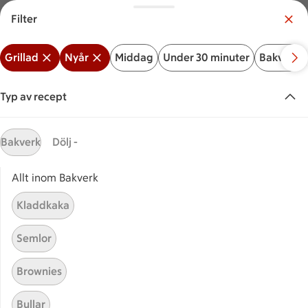
Filter
Meny
Logga in
Grillad
Nyår
Middag
Under 30 minuter
Bakverk
Vilken är din butik?
Välj butik
Typ av recept
Start
Grilla nyår
Bakverk
Dölj -
Allt inom Bakverk
Sök ingrediens eller recept
Inga förslag
Sök
Kladdkaka
Grillad
Nyår
Middag
Under 30 minuter
Bakver
Semlor
Recept
Visar 13 stycken
(13)
Sortera
Brownies
Bullar
Stekt sparris
Stekt sparris