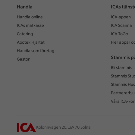
Handla
ICAs tjänst
Handla online
ICA-appen
ICAs matkasse
ICA Scanna
Catering
ICA ToGo
Apotek Hjärtat
Fler appar oc
Handla som företag
Stammis p
Gaston
Bli stammis
Stammis Stu
Stammis Hus
Partnererbj
Våra ICA-kor
Kolonnvägen 20, 169 70 Solna