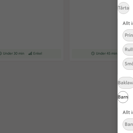
Tårta
Allt
Pri
Rull
eceptet tar Under 30 min att tillaga
Under 30 min
Receptet har Enkel svårighetsgrad
Enkel
Receptet tar Under 45 min a
Under 45 min
Recepte
Med
Smö
Baklav
Barn
Allt
Bar