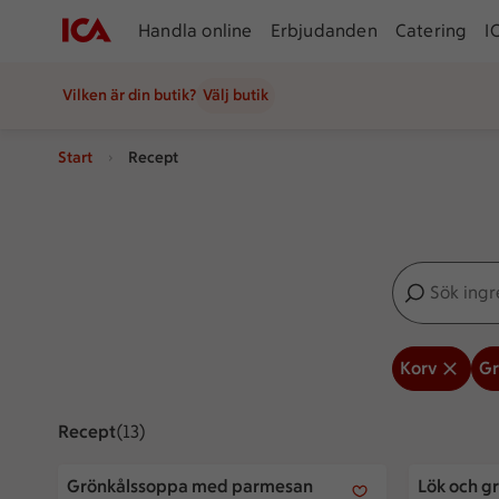
Handla online
Erbjudanden
Catering
I
Vilken är din butik?
Välj butik
Start
Recept
Sök ingredien
Inga förslag
Korv
Gr
Recept
Visar 13 stycken
(13)
Grönkålssoppa med parmesan
Lök och gr
Grönkålssoppa med parmesan
Lök och g