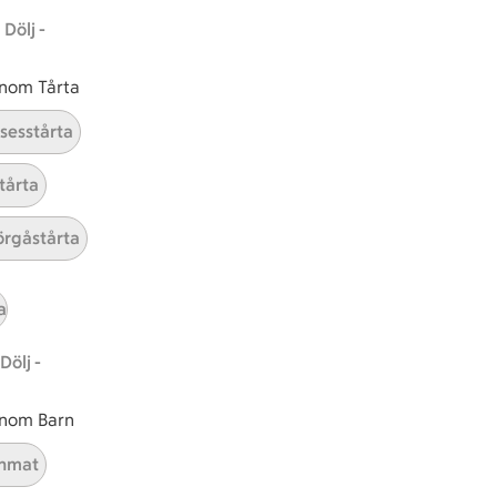
Dölj -
 inom Tårta
nsesstårta
tårta
tt tillaga
t har Medel svårighetsgrad
el
Receptet tar Under 60 min att tillaga
Under 60 min
Receptet har Medel svårighetsg
Medel
rgåstårta
a
Dölj -
 inom Barn
nmat