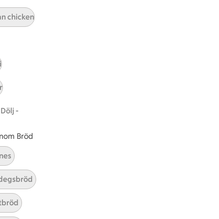
an chicken
i
r
Dölj -
 inom Bröd
nes
degsbröd
ICAs inspirationsmejl
A
Prenumerera
tbröd