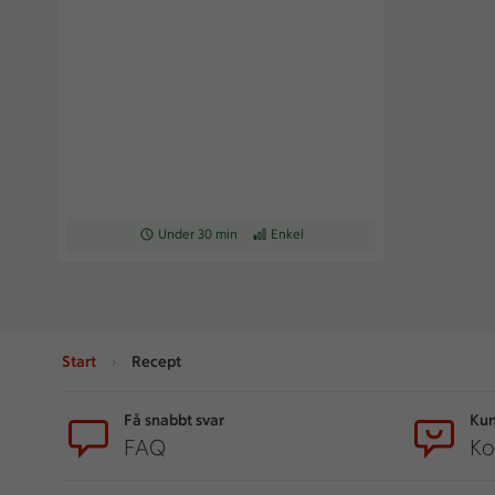
Receptet tar Under 30 min att tillaga
Under 30 min
Receptet har Enkel svårighetsgrad
Enkel
Start
Recept
Sidfot
Få snabbt svar
Kun
FAQ
Ko