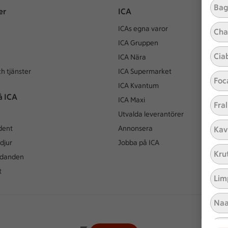
Bag
er
ICA
ICAs egna varor
Cha
ICA Gruppen
Cia
ICA Nära
h tjänster
ICA Supermarket
Foc
ICA Kvantum
å ICA
ICA Maxi
Fral
Utvalda leverantörer
dent
Annonsera
Kav
djur
Jobba på ICA
Kru
udanden
t
Lim
Naa
Pit