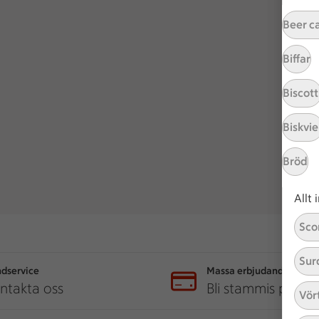
Beer c
Biffar
Biscott
Biskvie
Bröd
Allt
Sco
Sur
dservice
Massa erbjudanden
ntakta oss
Bli stammis på IC
Vör