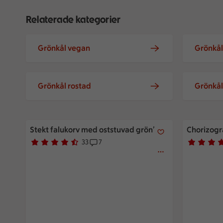
Relaterade kategorier
Grönkål vegan
Grönkål
Grönkål rostad
Grönkå
Stekt falukorv med oststuvad grönkål
Chorizogra
Stekt falukorv med oststuvad grönkål
Chorizogr
33
7
Betyg 4.1 av 5.
33 personer har röstat
Receptet har 7 kommentarer
Betyg 4 av
19 persone