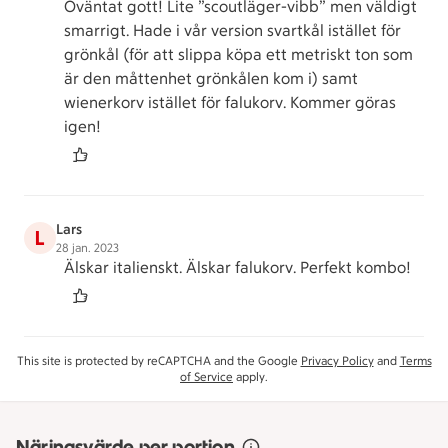
Oväntat gott! Lite ”scoutläger-vibb” men väldigt
smarrigt. Hade i vår version svartkål istället för
grönkål (för att slippa köpa ett metriskt ton som
är den måttenhet grönkålen kom i) samt
wienerkorv istället för falukorv. Kommer göras
igen!
Lars
L
28 jan. 2023
Älskar italienskt. Älskar falukorv. Perfekt kombo!
This site is protected by reCAPTCHA and the Google
Privacy Policy
and
Terms
of Service
apply.
Näringsvärde per portion