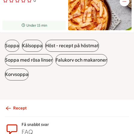
0
0 personer har röstat
Receptet tar Under 15 min att tillaga
Under 15 min
Soppa
Kålsoppa
Höst - recept på höstmat
Soppa med rösa linser
Falukorv och makaroner
Korvsoppa
Recept
Sidfot
Få snabbt svar
FAQ