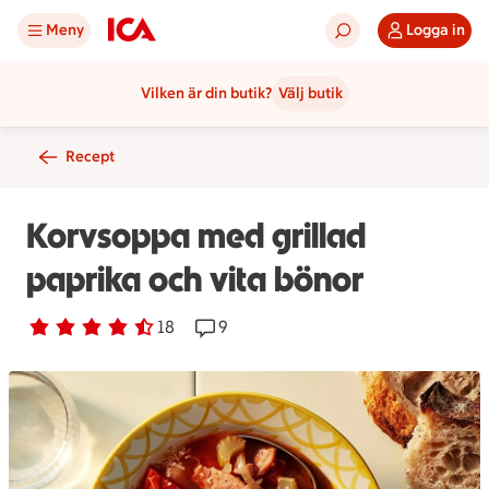
Meny
Logga in
Vilken är din butik?
Välj butik
Recept
Korvsoppa med grillad
paprika och vita bönor
Betyg 4.6 av 5.
18 personer har röstat
18
Receptet har 9 kommentarer
9