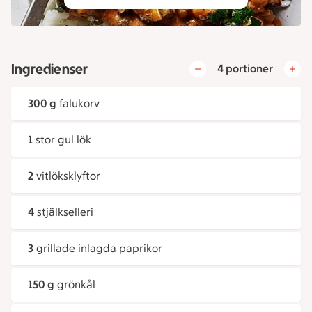
Ingredienser
4 portioner
300 g
falukorv
1
stor gul lök
2
vitlöksklyftor
4
stjälkselleri
3
grillade inlagda paprikor
150 g
grönkål