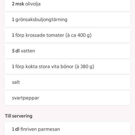
2 msk
olivolja
1
grönsaksbuljongtärning
1
förp krossade tomater (à ca 400 g)
5 dl
vatten
1
förp kokta stora vita bönor (à 380 g)
salt
svartpeppar
Till servering
1 dl
finriven parmesan