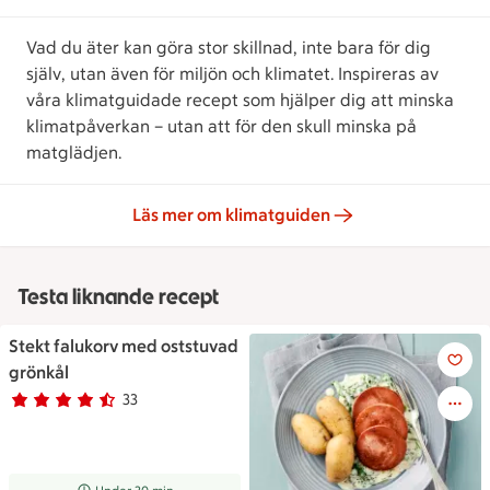
Vad du äter kan göra stor skillnad, inte bara för dig
själv, utan även för miljön och klimatet. Inspireras av
våra klimatguidade recept som hjälper dig att minska
klimatpåverkan – utan att för den skull minska på
matglädjen.
Läs mer om klimatguiden
Testa liknande recept
Stekt falukorv med oststuvad
Stekt falukorv med oststuvad 
grönkål
33
Betyg 4.1 av 5.
33 personer har röstat